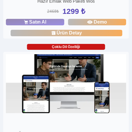
Hazır Emlak Web Paketi Wos
1299 ₺
2468₺
Satın Al
Demo
Ürün Detay
Çoklu Dil Özelliği