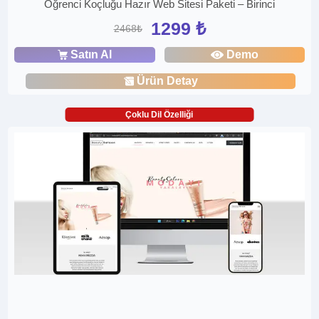
Öğrenci Koçluğu Hazır Web Sitesi Paketi – Birinci
1299 ₺
2468₺
Satın Al
Demo
Ürün Detay
Çoklu Dil Özelliği