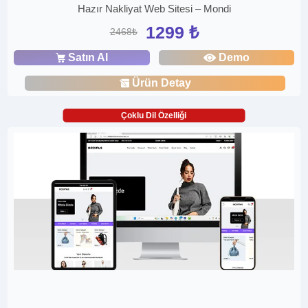
Hazır Nakliyat Web Sitesi – Mondi
1299 ₺
2468₺
Satın Al
Demo
Ürün Detay
Çoklu Dil Özelliği