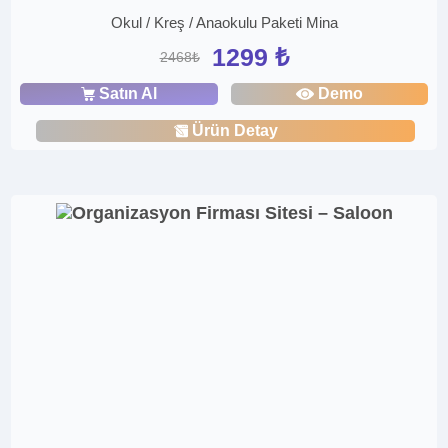
Okul / Kreş / Anaokulu Paketi Mina
1299 ₺
2468₺
Satın Al
Demo
Ürün Detay