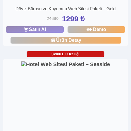
Döviz Bürosu ve Kuyumcu Web Sitesi Paketi – Gold
1299 ₺
2468₺
Satın Al
Demo
Ürün Detay
Çoklu Dil Özelliği