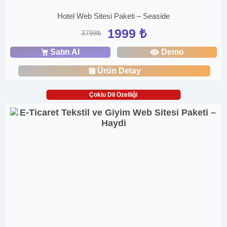
Hotel Web Sitesi Paketi – Seaside
1999 ₺
3798₺
Satın Al
Demo
Ürün Detay
Çoklu Dil Özelliği