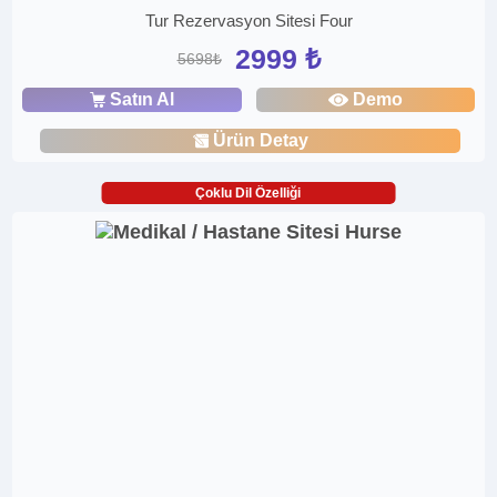
Tur Rezervasyon Sitesi Four
2999 ₺
5698₺
Satın Al
Demo
Ürün Detay
Çoklu Dil Özelliği