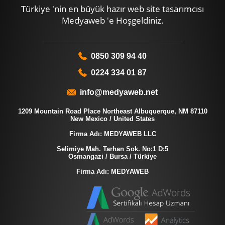
Türkiye 'nin en büyük hazır web site tasarımcısı
Medyaweb 'e Hoşgeldiniz.
0850 309 94 40
0224 334 01 87
info@medyaweb.net
1209 Mountain Road Place Northeast Albuquerque, NM 87110
New Mexico / United States
Firma Adı: MEDYAWEB LLC
Selimiye Mah. Tarhan Sok. No:1 D:5
Osmangazi / Bursa / Türkiye
Firma Adı: MEDYAWEB