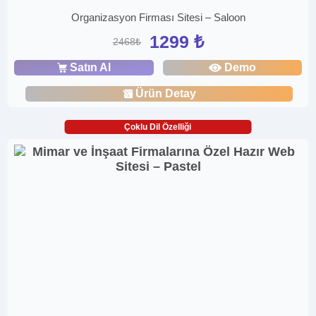
Organizasyon Firması Sitesi – Saloon
1299 ₺
2468₺
Satın Al
Demo
Ürün Detay
Çoklu Dil Özelliği