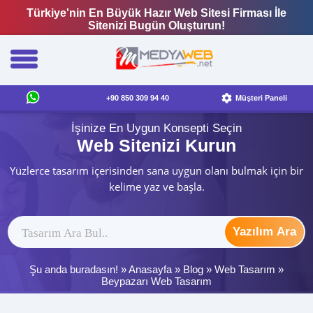
Türkiye'nin En Büyük Hazır Web Sitesi Firması İle
Sitenizi Bugün Oluşturun!
+90 850 309 94 40
Müşteri Paneli
İşinize En Uygun Konsepti Seçin
Web Sitenizi Kurun
Yüzlerce tasarım içerisinden sana uygun olanı bulmak için bir
kelime yaz ve başla.
Yazılım Ara
Şu anda buradasın! »
Anasayfa
»
Blog
»
Web Tasarım
»
Beypazarı Web Tasarım