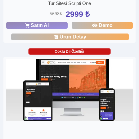
Tur Sitesi Scripti One
2999 ₺
5698₺
Satın Al
Demo
Ürün Detay
Çoklu Dil Özelliği