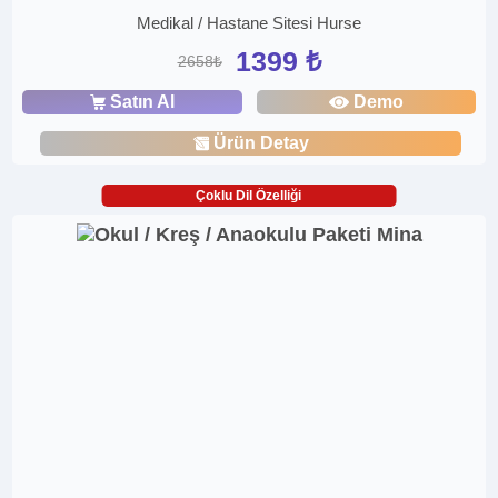
Medikal / Hastane Sitesi Hurse
1399 ₺
2658₺
Satın Al
Demo
Ürün Detay
Çoklu Dil Özelliği