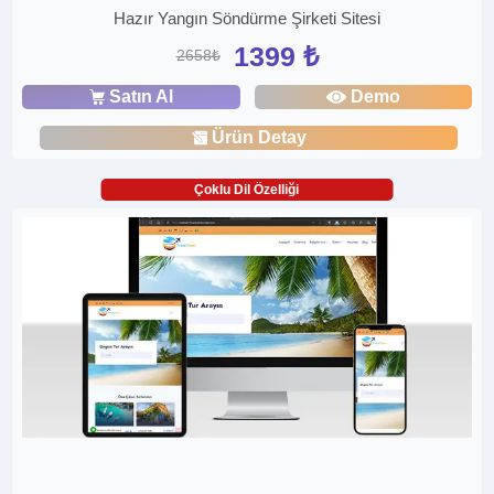
Hazır Yangın Söndürme Şirketi Sitesi
1399 ₺
2658₺
Satın Al
Demo
Ürün Detay
Çoklu Dil Özelliği