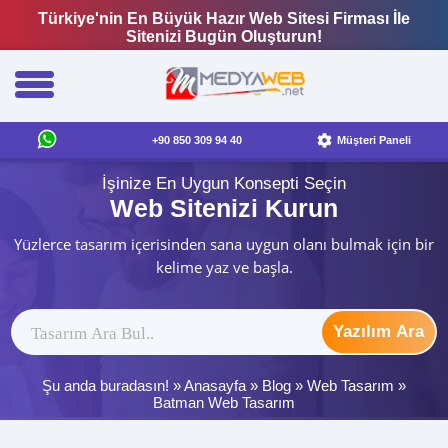
Türkiye'nin En Büyük Hazır Web Sitesi Firması İle
Sitenizi Bugün Oluşturun!
+90 850 309 94 40
Müşteri Paneli
İşinize En Uygun Konsepti Seçin
Web Sitenizi Kurun
Yüzlerce tasarım içerisinden sana uygun olanı bulmak için bir
kelime yaz ve başla.
Yazılım Ara
Şu anda buradasın! »
Anasayfa
»
Blog
»
Web Tasarım
»
Batman Web Tasarım