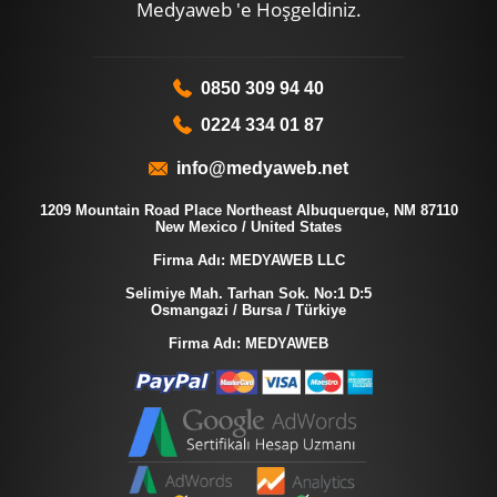
Medyaweb 'e Hoşgeldiniz.
0850 309 94 40
0224 334 01 87
info@medyaweb.net
1209 Mountain Road Place Northeast Albuquerque, NM 87110
New Mexico / United States
Firma Adı: MEDYAWEB LLC
Selimiye Mah. Tarhan Sok. No:1 D:5
Osmangazi / Bursa / Türkiye
Firma Adı: MEDYAWEB