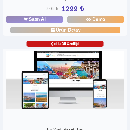
1299 ₺
2468₺
Satın Al
Demo
Ürün Detay
Çoklu Dil Özelliği
Tur Web Paketi Two