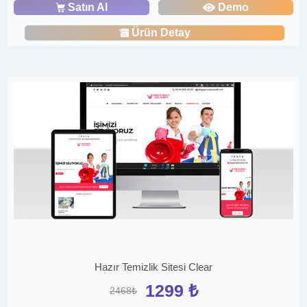
Satın Al
Demo
Ürün Detay
Hazır Temizlik Sitesi Clear
1299 ₺
2468₺