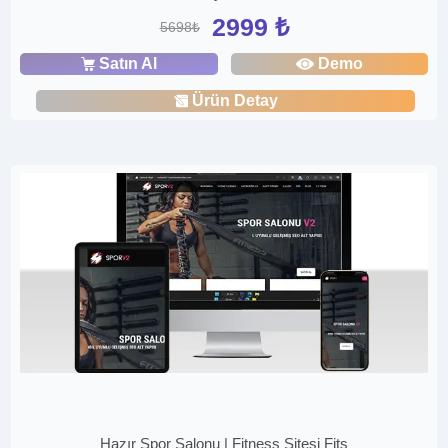
2999 ₺
5698₺
Satın Al
Demo
Ürün Detay
Hazır Spor Salonu | Fitness Sitesi Fits