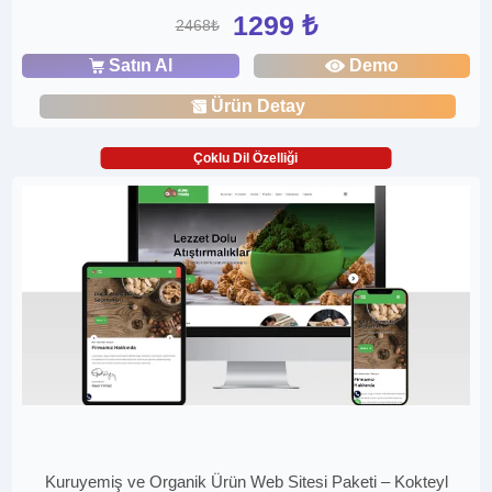
1299 ₺
2468₺
Satın Al
Demo
Ürün Detay
Çoklu Dil Özelliği
Kuruyemiş ve Organik Ürün Web Sitesi Paketi – Kokteyl