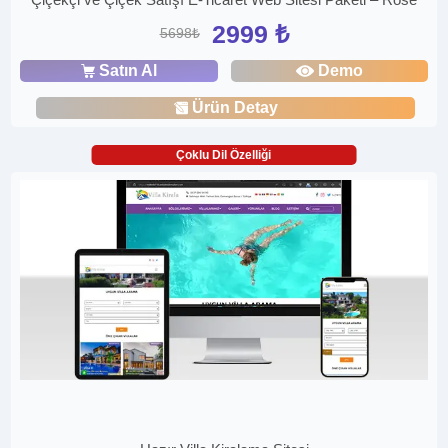
2999 ₺
5698₺
Satın Al
Demo
Ürün Detay
Çoklu Dil Özelliği