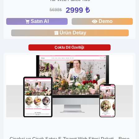
2999 ₺
5698₺
Satın Al
Demo
Ürün Detay
Çoklu Dil Özelliği
Çiçekçi ve Çiçek Satışı E-Ticaret Web Sitesi Paketi – Rose