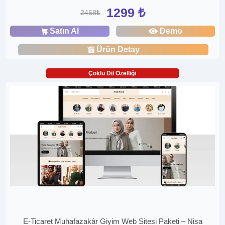
1299 ₺
2468₺
Satın Al
Demo
Ürün Detay
Çoklu Dil Özelliği
E-Ticaret Muhafazakâr Giyim Web Sitesi Paketi – Nisa