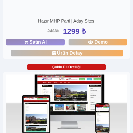
Hazır MHP Parti | Aday Sitesi
1299 ₺
2468₺
Satın Al
Demo
Ürün Detay
Çoklu Dil Özelliği