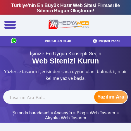
Türkiye'nin En Büyük Hazır Web Sitesi Firması İle
Sitenizi Bugün Oluşturun!
+90 850 309 94 40
Müşteri Paneli
İşinize En Uygun Konsepti Seçin
Web Sitenizi Kurun
Yüzlerce tasarım içerisinden sana uygun olanı bulmak için bir
kelime yaz ve başla.
Yazılım Ara
Şu anda buradasın! »
Anasayfa
»
Blog
»
Web Tasarım
»
Akyaka Web Tasarım