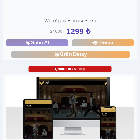
Web Ajans Firması Sitesi
1299 ₺
2468₺
Satın Al
Demo
Ürün Detay
Çoklu Dil Özelliği