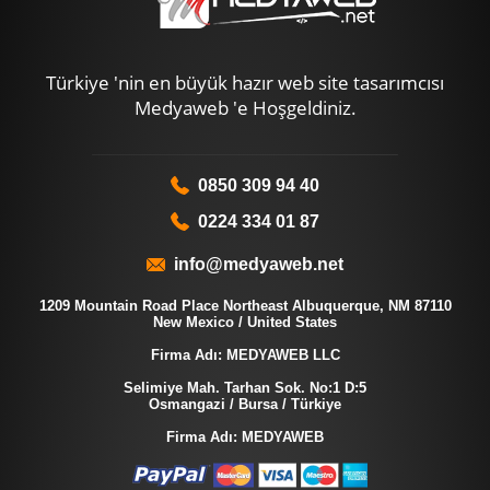
Türkiye 'nin en büyük hazır web site tasarımcısı
Medyaweb 'e Hoşgeldiniz.
0850 309 94 40
0224 334 01 87
info@medyaweb.net
1209 Mountain Road Place Northeast Albuquerque, NM 87110
New Mexico / United States
Firma Adı: MEDYAWEB LLC
Selimiye Mah. Tarhan Sok. No:1 D:5
Osmangazi / Bursa / Türkiye
Firma Adı: MEDYAWEB