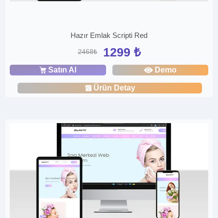
Hazır Emlak Scripti Red
1299 ₺
2468₺
Satın Al
Demo
Ürün Detay