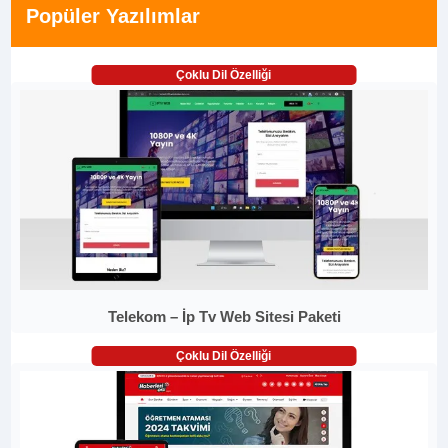
Popüler Yazılımlar
Çoklu Dil Özelliği
Telekom – İp Tv Web Sitesi Paketi
Çoklu Dil Özelliği