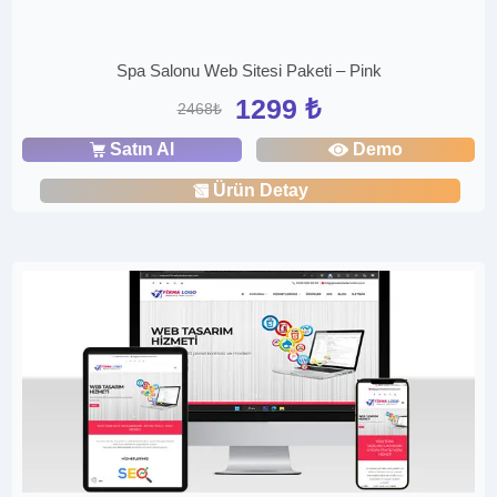
Spa Salonu Web Sitesi Paketi – Pink
1299 ₺
2468₺
Satın Al
Demo
Ürün Detay