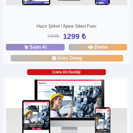
Hazır Şirket / Ajans Sitesi Func
1299 ₺
2468₺
Satın Al
Demo
Ürün Detay
Çoklu Dil Özelliği