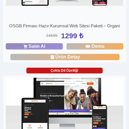
OSGB Firması Hazır Kurumsal Web Sitesi Paketi – Organi
1299 ₺
2468₺
Satın Al
Demo
Ürün Detay
Çoklu Dil Özelliği