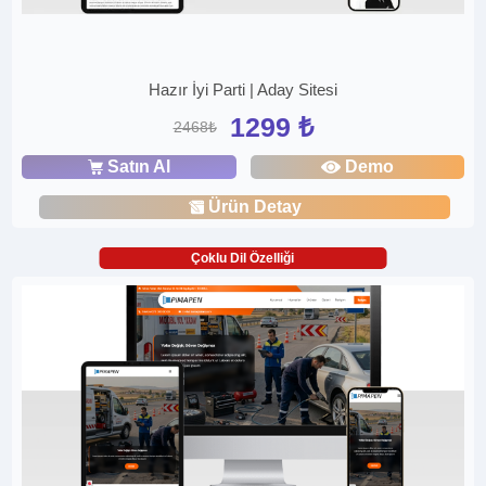
Hazır İyi Parti | Aday Sitesi
1299 ₺
2468₺
Satın Al
Demo
Ürün Detay
Çoklu Dil Özelliği