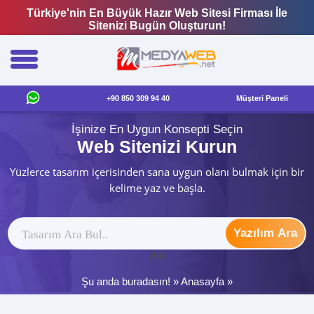
Türkiye'nin En Büyük Hazır Web Sitesi Firması İle
Sitenizi Bugün Oluşturun!
+90 850 309 94 40
Müşteri Paneli
İşinize En Uygun Konsepti Seçin
Web Sitenizi Kurun
Yüzlerce tasarım içerisinden sana uygun olanı bulmak için bir
kelime yaz ve başla.
Yazılım Ara
ytag
Şu anda buradasın! »
Anasayfa
»