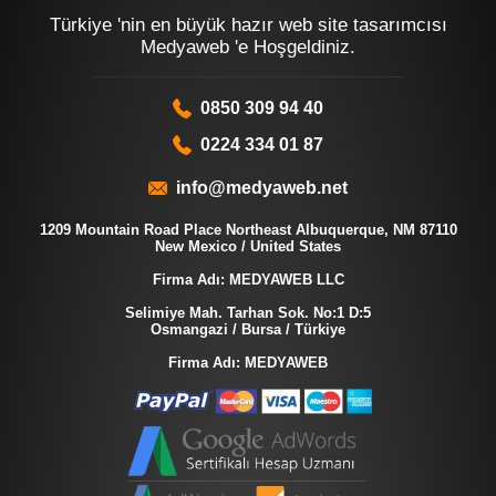
Türkiye 'nin en büyük hazır web site tasarımcısı
Medyaweb 'e Hoşgeldiniz.
0850 309 94 40
0224 334 01 87
info@medyaweb.net
1209 Mountain Road Place Northeast Albuquerque, NM 87110
New Mexico / United States
Firma Adı: MEDYAWEB LLC
Selimiye Mah. Tarhan Sok. No:1 D:5
Osmangazi / Bursa / Türkiye
Firma Adı: MEDYAWEB