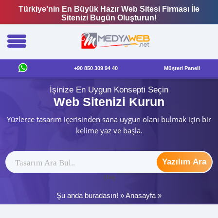
Türkiye'nin En Büyük Hazır Web Sitesi Firması İle
Sitenizi Bugün Oluşturun!
+90 850 309 94 40
Müşteri Paneli
İşinize En Uygun Konsepti Seçin
Web Sitenizi Kurun
Yüzlerce tasarım içerisinden sana uygun olanı bulmak için bir
kelime yaz ve başla.
Yazılım Ara
ytag
Şu anda buradasın! »
Anasayfa
»