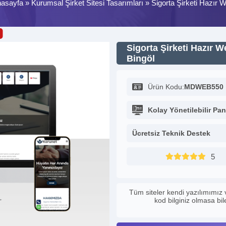
asayfa
»
Kurumsal Şirket Sitesi Tasarımları
»
Sigorta Şirketi Hazır W
Sigorta Şirketi Hazır W
Bingöl
Ürün Kodu:
MDWEB550
Kolay Yönetilebilir Pan
Ücretsiz Teknik Destek
5
Tüm siteler kendi yazılımımız 
kod bilginiz olmasa bi