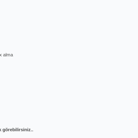
ex alma
 görebilirsiniz..