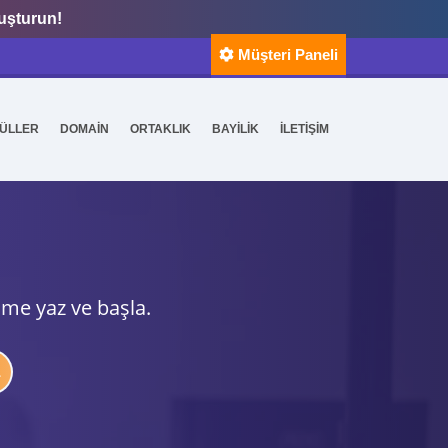
luşturun!
Müşteri Paneli
ÜLLER
DOMAİN
ORTAKLIK
BAYİLİK
İLETİŞİM
ime yaz ve başla.