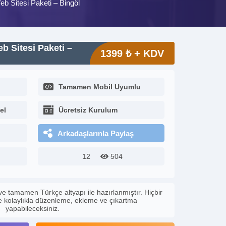
eb Sitesi Paketi – Bingöl
eb Sitesi Paketi –
1399 ₺ + KDV
Tamamen Mobil Uyumlu
el
Ücretsiz Kurulum
Arkadaşlarınla Paylaş
12
504
ve tamamen Türkçe altyapı ile hazırlanmıştır. Hiçbir
le kolaylıkla düzenleme, ekleme ve çıkartma
yapabileceksiniz.