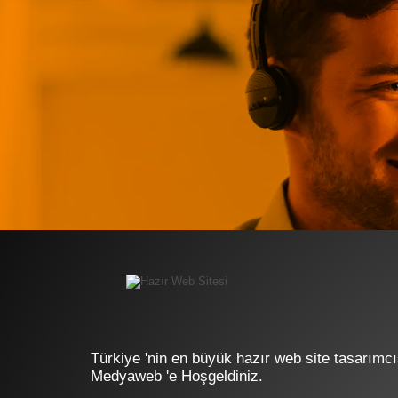
Türkiye 'nin en büyük hazır web site tasarımcı
Medyaweb 'e Hoşgeldiniz.