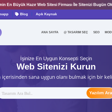
nin En Büyük Hazır Web Sitesi Firması İle Sitenizi Bugün O
sapp
Blog
Açık Kaynak
ANA SAYFA
@ TASARIM SEÇ
SEO
MOD
0
İşinize En Uygun Konsepti Seçin
Web Sitenizi Kurun
 içerisinden sana uygun olanı bulmak için bir kel
Yazılım Ara