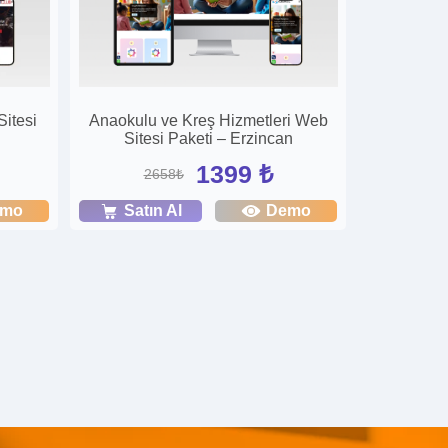
Sitesi
Anaokulu ve Kreş Hizmetleri Web
Sitesi Paketi – Erzincan
1399 ₺
2658₺
emo
Satın Al
Demo