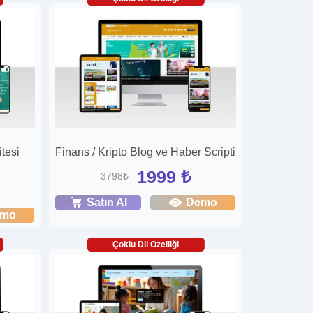
tesi
Finans / Kripto Blog ve Haber Scripti
1999 ₺
3798₺
Satın Al
Demo
emo
Çoklu Dil Özelliği