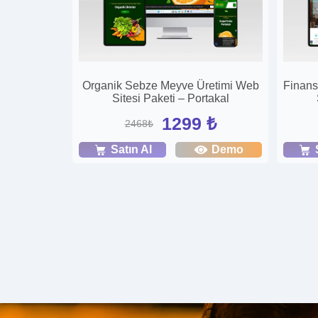
Organik Sebze Meyve Üretimi Web
Finans
Sitesi Paketi – Portakal
1299 ₺
2468₺
Satın Al
Demo