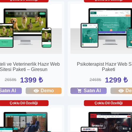
eli ve Veterinerlik Hazır Web
Psikoterapist Hazır Web Si
Sitesi Paketi – Giresun
Paketi
1399 ₺
1299 ₺
2658₺
2468₺
Satın Al
Demo
Satın Al
D
Çoklu Dil Özelliği
Çoklu Dil Özelliği