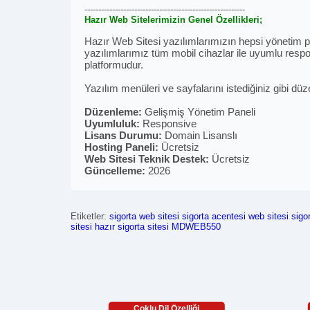
----------------------------------------------------------
Hazır Web Sitelerimizin Genel Özellikleri;
Hazır Web Sitesi yazılımlarımızın hepsi yönetim pan
yazılımlarımız tüm mobil cihazlar ile uyumlu respon
platformudur.
Yazılım menüleri ve sayfalarını istediğiniz gibi düz
Düzenleme:
Gelişmiş Yönetim Paneli
Uyumluluk:
Responsive
Lisans Durumu:
Domain Lisanslı
Hosting Paneli:
Ücretsiz
Web Sitesi Teknik Destek:
Ücretsiz
Güncelleme:
2026
Etiketler:
sigorta web sitesi
sigorta acentesi web sitesi
sigo
sitesi
hazır sigorta sitesi
MDWEB550
Çoklu Dil Özelliği