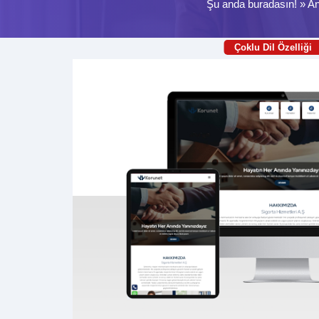
Şu anda buradasın! »
An
Çoklu Dil Özelliği