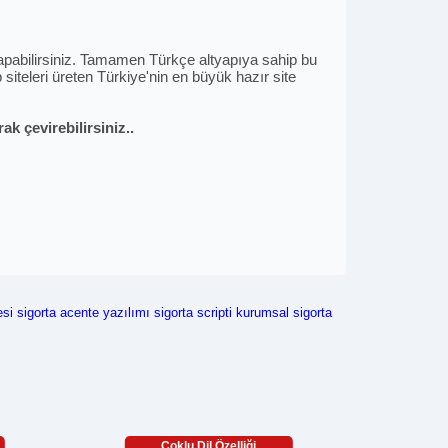
i yapabilirsiniz. Tamamen Türkçe altyapıya sahip bu
siteleri üreten Türkiye'nin en büyük hazır site
k çevirebilirsiniz..
esi
sigorta acente yazılımı
sigorta scripti
kurumsal sigorta
Çoklu Dil Özelliği