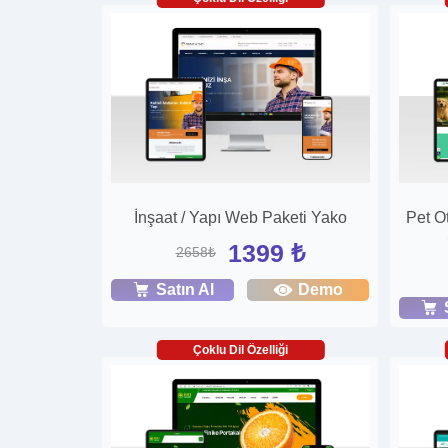
İnşaat / Yapı Web Paketi Yako
Pet Ot
1399 ₺
2658₺
Satın Al
Demo
Çoklu Dil Özelliği