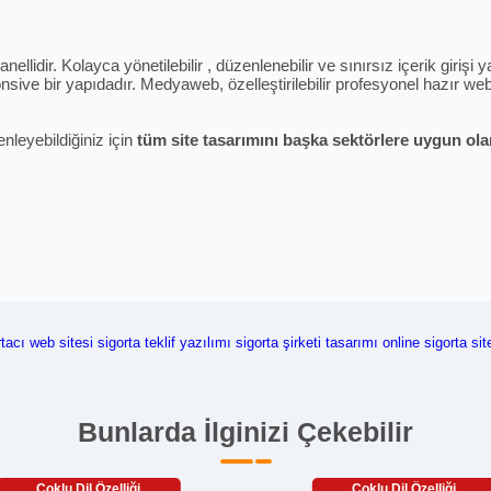
ellidir. Kolayca yönetilebilir , düzenlenebilir ve sınırsız içerik giriş
sive bir yapıdadır. Medyaweb, özelleştirilebilir profesyonel hazır web 
enleyebildiğiniz için
tüm site tasarımını başka sektörlere uygun olara
rtacı web sitesi
sigorta teklif yazılımı
sigorta şirketi tasarımı
online sigorta sit
Bunlarda İlginizi Çekebilir
Çoklu Dil Özelliği
Çoklu Dil Özelliği