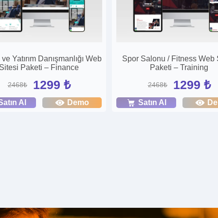
 ve Yatırım Danışmanlığı Web
Spor Salonu / Fitness Web 
Sitesi Paketi – Finance
Paketi – Training
1299 ₺
1299 ₺
2468₺
2468₺
Satın Al
Demo
Satın Al
D