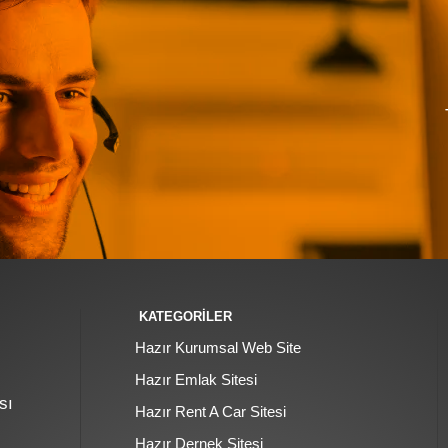
KATEGORİLER
Hazır Kurumsal Web Site
Hazır Emlak Sitesi
sı
Hazır Rent A Car Sitesi
Hazır Dernek Sitesi