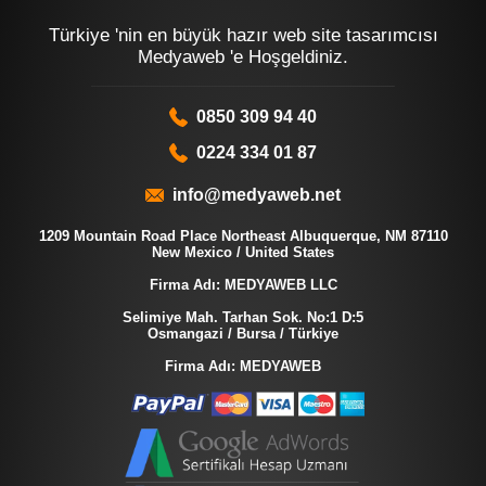
Türkiye 'nin en büyük hazır web site tasarımcısı
Medyaweb 'e Hoşgeldiniz.
0850 309 94 40
0224 334 01 87
info@medyaweb.net
1209 Mountain Road Place Northeast Albuquerque, NM 87110
New Mexico / United States
Firma Adı: MEDYAWEB LLC
Selimiye Mah. Tarhan Sok. No:1 D:5
Osmangazi / Bursa / Türkiye
Firma Adı: MEDYAWEB