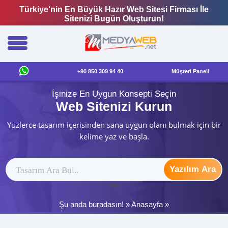
Türkiye'nin En Büyük Hazır Web Sitesi Firması İle
Sitenizi Bugün Oluşturun!
+90 850 309 94 40
Müşteri Paneli
İşinize En Uygun Konsepti Seçin
Web Sitenizi Kurun
Yüzlerce tasarım içerisinden sana uygun olanı bulmak için bir
kelime yaz ve başla.
Yazılım Ara
ytag
Şu anda buradasın! »
Anasayfa
»