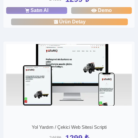
Satın Al
Demo
Ürün Detay
Yol Yardım / Çekici Web Sitesi Scripti
1299 ₺
2468₺