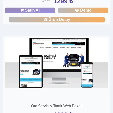
1299 ₺
2468₺
Satın Al
Demo
Ürün Detay
Oto Servis & Tamir Web Paketi