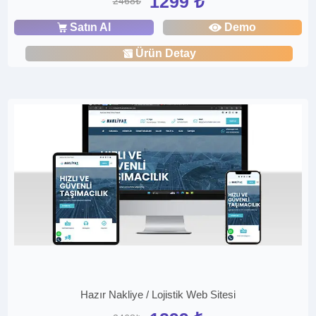
1299 ₺
2468₺
Satın Al
Demo
Ürün Detay
Hazır Nakliye / Lojistik Web Sitesi