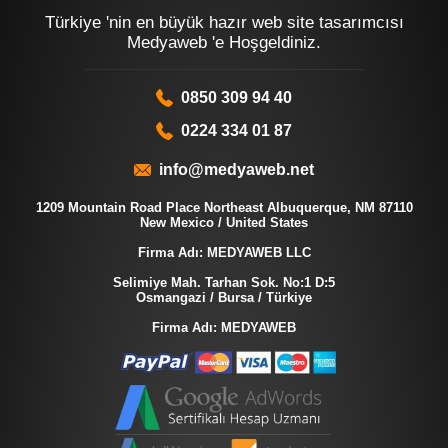
Türkiye 'nin en büyük hazır web site tasarımcısı
Medyaweb 'e Hoşgeldiniz.
0850 309 94 40
0224 334 01 87
info@medyaweb.net
1209 Mountain Road Place Northeast Albuquerque, NM 87110
New Mexico / United States
Firma Adı: MEDYAWEB LLC
Selimiye Mah. Tarhan Sok. No:1 D:5
Osmangazi / Bursa / Türkiye
Firma Adı: MEDYAWEB