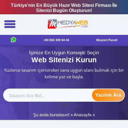
Türkiye'nin En Büyük Hazır Web Sitesi Firması İle
Sitenizi Bugün Oluşturun!
+90 850 309 94 40
Müşteri Paneli
İşinize En Uygun Konsepti Seçin
Web Sitenizi Kurun
Yüzlerce tasarım içerisinden sana uygun olanı bulmak için bir
kelime yaz ve başla.
Yazılım Ara
ytag
Şu anda buradasın! »
Anasayfa
»