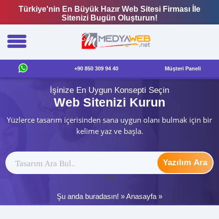
Türkiye'nin En Büyük Hazır Web Sitesi Firması İle
Sitenizi Bugün Oluşturun!
+90 850 309 94 40
Müşteri Paneli
İşinize En Uygun Konsepti Seçin
Web Sitenizi Kurun
Yüzlerce tasarım içerisinden sana uygun olanı bulmak için bir
kelime yaz ve başla.
Yazılım Ara
ytag
Şu anda buradasın! »
Anasayfa
»