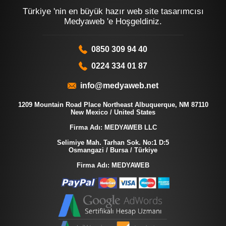
Türkiye 'nin en büyük hazır web site tasarımcısı
Medyaweb 'e Hoşgeldiniz.
0850 309 94 40
0224 334 01 87
info@medyaweb.net
1209 Mountain Road Place Northeast Albuquerque, NM 87110
New Mexico / United States
Firma Adı: MEDYAWEB LLC
Selimiye Mah. Tarhan Sok. No:1 D:5
Osmangazi / Bursa / Türkiye
Firma Adı: MEDYAWEB