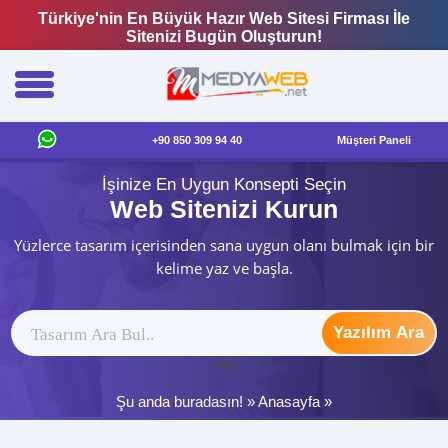
Türkiye'nin En Büyük Hazır Web Sitesi Firması İle
Sitenizi Bugün Oluşturun!
+90 850 309 94 40
Müşteri Paneli
İşinize En Uygun Konsepti Seçin
Web Sitenizi Kurun
Yüzlerce tasarım içerisinden sana uygun olanı bulmak için bir
kelime yaz ve başla.
Yazılım Ara
ytag
Şu anda buradasın! »
Anasayfa
»