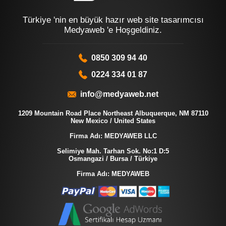
Türkiye 'nin en büyük hazır web site tasarımcısı
Medyaweb 'e Hoşgeldiniz.
0850 309 94 40
0224 334 01 87
info@medyaweb.net
1209 Mountain Road Place Northeast Albuquerque, NM 87110
New Mexico / United States
Firma Adı: MEDYAWEB LLC
Selimiye Mah. Tarhan Sok. No:1 D:5
Osmangazi / Bursa / Türkiye
Firma Adı: MEDYAWEB