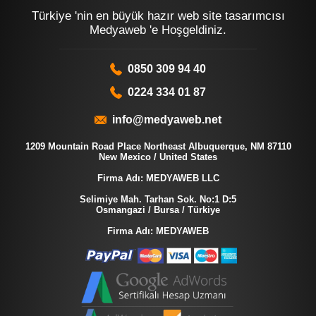
Türkiye 'nin en büyük hazır web site tasarımcısı
Medyaweb 'e Hoşgeldiniz.
0850 309 94 40
0224 334 01 87
info@medyaweb.net
1209 Mountain Road Place Northeast Albuquerque, NM 87110
New Mexico / United States
Firma Adı: MEDYAWEB LLC
Selimiye Mah. Tarhan Sok. No:1 D:5
Osmangazi / Bursa / Türkiye
Firma Adı: MEDYAWEB