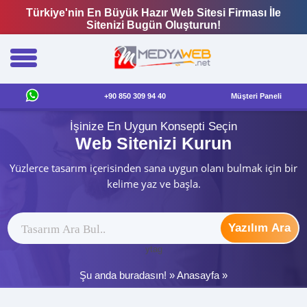
Türkiye'nin En Büyük Hazır Web Sitesi Firması İle
Sitenizi Bugün Oluşturun!
+90 850 309 94 40
Müşteri Paneli
İşinize En Uygun Konsepti Seçin
Web Sitenizi Kurun
Yüzlerce tasarım içerisinden sana uygun olanı bulmak için bir
kelime yaz ve başla.
Yazılım Ara
ytag
Şu anda buradasın! »
Anasayfa
»