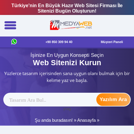
Türkiye'nin En Büyük Hazır Web Sitesi Firması İle
Sitenizi Bugün Oluşturun!
+90 850 309 94 40
Müşteri Paneli
İşinize En Uygun Konsepti Seçin
Web Sitenizi Kurun
Yüzlerce tasarım içerisinden sana uygun olanı bulmak için bir
kelime yaz ve başla.
Yazılım Ara
ytag
Şu anda buradasın! »
Anasayfa
»