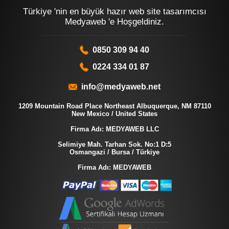
Türkiye 'nin en büyük hazır web site tasarımcısı
Medyaweb 'e Hoşgeldiniz.
0850 309 94 40
0224 334 01 87
info@medyaweb.net
1209 Mountain Road Place Northeast Albuquerque, NM 87110
New Mexico / United States
Firma Adı: MEDYAWEB LLC
Selimiye Mah. Tarhan Sok. No:1 D:5
Osmangazi / Bursa / Türkiye
Firma Adı: MEDYAWEB