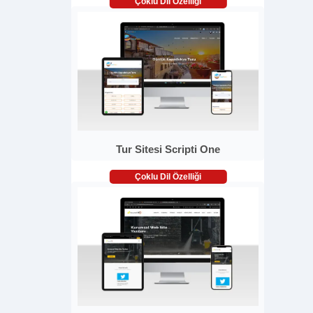
Çoklu Dil Özelliği
Tur Sitesi Scripti One
Çoklu Dil Özelliği