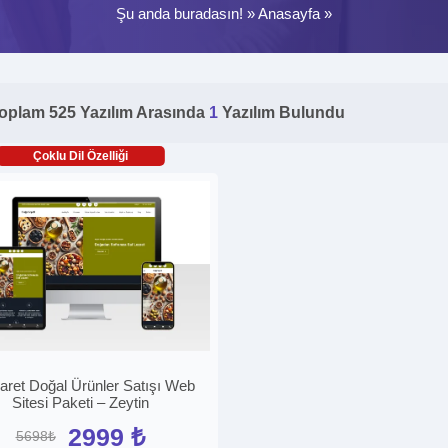
Şu anda buradasın! »
Anasayfa
»
oplam 525 Yazılım Arasında
1
Yazılım Bulundu
Çoklu Dil Özelliği
aret Doğal Ürünler Satışı Web
Sitesi Paketi – Zeytin
2999 ₺
5698₺