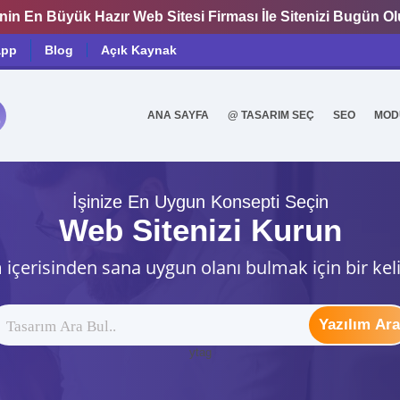
nin En Büyük Hazır Web Sitesi Firması İle Sitenizi Bugün O
app
Blog
Açık Kaynak
ANA SAYFA
@ TASARIM SEÇ
SEO
MOD
0
İşinize En Uygun Konsepti Seçin
Web Sitenizi Kurun
 içerisinden sana uygun olanı bulmak için bir kel
Yazılım Ara
ytag