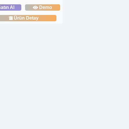
atın Al
Demo
Ürün Detay