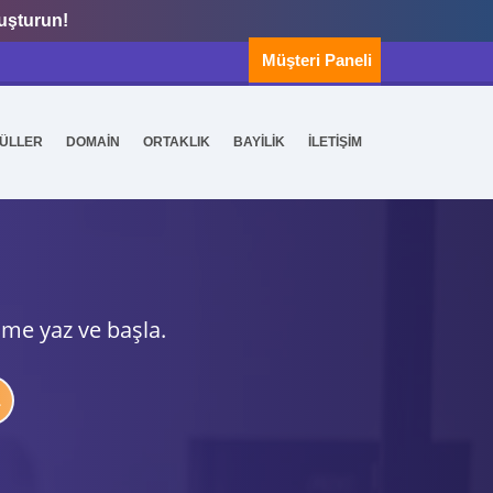
luşturun!
Müşteri Paneli
ÜLLER
DOMAİN
ORTAKLIK
BAYİLİK
İLETİŞİM
ime yaz ve başla.