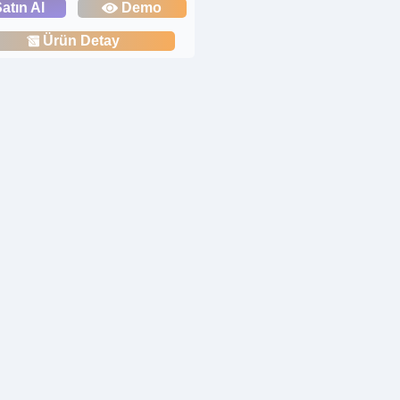
atın Al
Demo
Ürün Detay