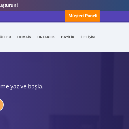
luşturun!
Müşteri Paneli
ÜLLER
DOMAİN
ORTAKLIK
BAYİLİK
İLETİŞİM
ime yaz ve başla.