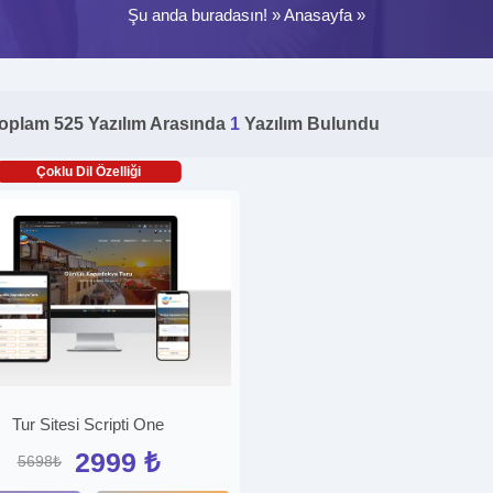
Şu anda buradasın! »
Anasayfa
»
oplam 525 Yazılım Arasında
1
Yazılım Bulundu
Çoklu Dil Özelliği
Tur Sitesi Scripti One
2999 ₺
5698₺