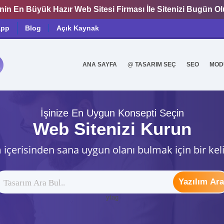
nin En Büyük Hazır Web Sitesi Firması İle Sitenizi Bugün O
app
Blog
Açık Kaynak
ANA SAYFA
@ TASARIM SEÇ
SEO
MOD
0
İşinize En Uygun Konsepti Seçin
Web Sitenizi Kurun
 içerisinden sana uygun olanı bulmak için bir kel
Yazılım Ara
ytag