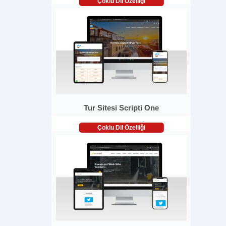
Çoklu Dil Özelliği
Tur Sitesi Scripti One
Çoklu Dil Özelliği