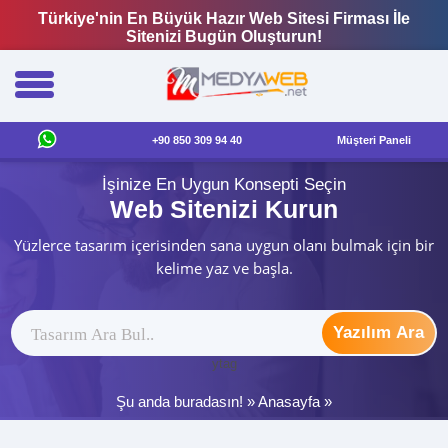
Türkiye'nin En Büyük Hazır Web Sitesi Firması İle
Sitenizi Bugün Oluşturun!
+90 850 309 94 40
Müşteri Paneli
İşinize En Uygun Konsepti Seçin
Web Sitenizi Kurun
Yüzlerce tasarım içerisinden sana uygun olanı bulmak için bir
kelime yaz ve başla.
Yazılım Ara
ytag
Şu anda buradasın! »
Anasayfa
»