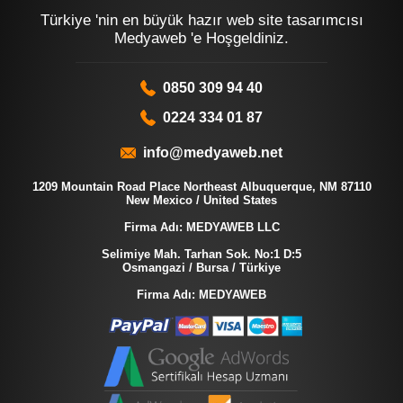
Türkiye 'nin en büyük hazır web site tasarımcısı
Medyaweb 'e Hoşgeldiniz.
0850 309 94 40
0224 334 01 87
info@medyaweb.net
1209 Mountain Road Place Northeast Albuquerque, NM 87110
New Mexico / United States
Firma Adı: MEDYAWEB LLC
Selimiye Mah. Tarhan Sok. No:1 D:5
Osmangazi / Bursa / Türkiye
Firma Adı: MEDYAWEB