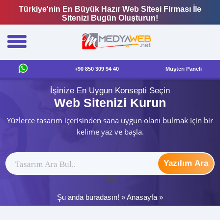
Türkiye'nin En Büyük Hazır Web Sitesi Firması İle
Sitenizi Bugün Oluşturun!
+90 850 309 94 40
Müşteri Paneli
İşinize En Uygun Konsepti Seçin
Web Sitenizi Kurun
Yüzlerce tasarım içerisinden sana uygun olanı bulmak için bir
kelime yaz ve başla.
Yazılım Ara
ytag
Şu anda buradasın! »
Anasayfa
»