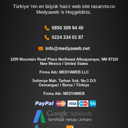
Türkiye 'nin en büyük hazır web site tasarımcısı
Medyaweb 'e Hoşgeldiniz.
0850 309 94 40
0224 334 01 87
info@medyaweb.net
1209 Mountain Road Place Northeast Albuquerque, NM 87110
New Mexico / United States
Firma Adı: MEDYAWEB LLC
Selimiye Mah. Tarhan Sok. No:1 D:5
Osmangazi / Bursa / Türkiye
Firma Adı: MEDYAWEB