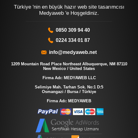
Türkiye 'nin en büyük hazır web site tasarımcısı
Medyaweb 'e Hoşgeldiniz.
0850 309 94 40
0224 334 01 87
info@medyaweb.net
1209 Mountain Road Place Northeast Albuquerque, NM 87110
New Mexico / United States
Firma Adı: MEDYAWEB LLC
Selimiye Mah. Tarhan Sok. No:1 D:5
Osmangazi / Bursa / Türkiye
Firma Adı: MEDYAWEB