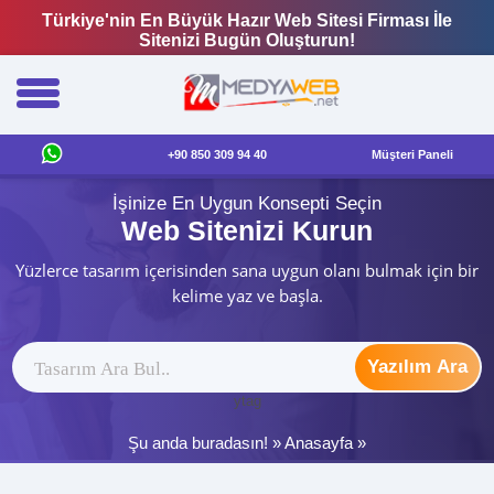
Türkiye'nin En Büyük Hazır Web Sitesi Firması İle
Sitenizi Bugün Oluşturun!
+90 850 309 94 40
Müşteri Paneli
İşinize En Uygun Konsepti Seçin
Web Sitenizi Kurun
Yüzlerce tasarım içerisinden sana uygun olanı bulmak için bir
kelime yaz ve başla.
Yazılım Ara
ytag
Şu anda buradasın! »
Anasayfa
»