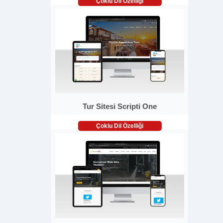
Çoklu Dil Özelliği
Tur Sitesi Scripti One
Çoklu Dil Özelliği