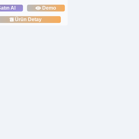
atın Al
Demo
Ürün Detay