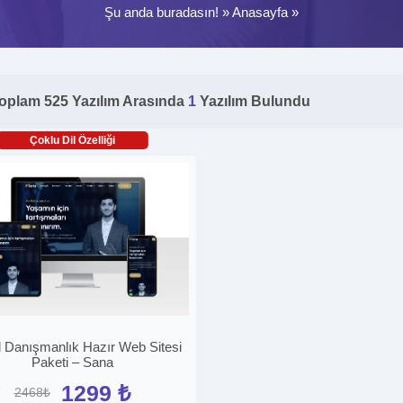
Şu anda buradasın! »
Anasayfa
»
oplam 525 Yazılım Arasında
1
Yazılım Bulundu
Çoklu Dil Özelliği
l Danışmanlık Hazır Web Sitesi
Paketi – Sana
1299 ₺
2468₺