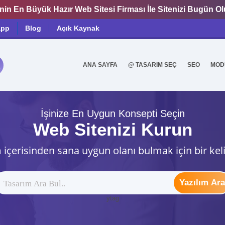
nin En Büyük Hazır Web Sitesi Firması İle Sitenizi Bugün O
app
Blog
Açık Kaynak
ANA SAYFA
@ TASARIM SEÇ
SEO
MOD
0
İşinize En Uygun Konsepti Seçin
Web Sitenizi Kurun
 içerisinden sana uygun olanı bulmak için bir kel
Yazılım Ara
ytag