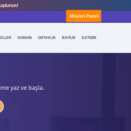
luşturun!
Müşteri Paneli
ÜLLER
DOMAİN
ORTAKLIK
BAYİLİK
İLETİŞİM
ime yaz ve başla.