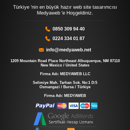
Türkiye 'nin en büyük hazır web site tasarımcısı
Medyaweb 'e Hoşgeldiniz.
0850 309 94 40
0224 334 01 87
info@medyaweb.net
1209 Mountain Road Place Northeast Albuquerque, NM 87110
New Mexico / United States
Firma Adı: MEDYAWEB LLC
Selimiye Mah. Tarhan Sok. No:1 D:5
Osmangazi / Bursa / Türkiye
Firma Adı: MEDYAWEB