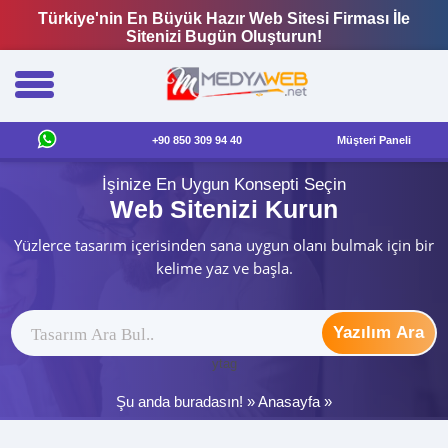
Türkiye'nin En Büyük Hazır Web Sitesi Firması İle
Sitenizi Bugün Oluşturun!
+90 850 309 94 40
Müşteri Paneli
İşinize En Uygun Konsepti Seçin
Web Sitenizi Kurun
Yüzlerce tasarım içerisinden sana uygun olanı bulmak için bir
kelime yaz ve başla.
Yazılım Ara
ytag
Şu anda buradasın! »
Anasayfa
»