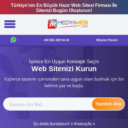
Türkiye'nin En Büyük Hazır Web Sitesi Firması İle
Sitenizi Bugün Oluşturun!
+90 850 309 94 40
Müşteri Paneli
İşinize En Uygun Konsepti Seçin
Web Sitenizi Kurun
Yüzlerce tasarım içerisinden sana uygun olanı bulmak için bir
kelime yaz ve başla.
Yazılım Ara
ytag
Şu anda buradasın! »
Anasayfa
»