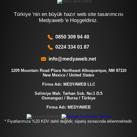
Türkiye 'nin en büyük hazır web site tasarımcısı
Medyaweb 'e Hoşgeldiniz.
0850 309 94 40
0224 334 01 87
info@medyaweb.net
1209 Mountain Road Place Northeast Albuquerque, NM 87110
New Mexico / United States
Firma Adı: MEDYAWEB LLC
Selimiye Mah. Tarhan Sok. No:1 D:5
Osmangazi / Bursa / Türkiye
Firma Adı: MEDYAWEB
* Fiyatlarımıza %20 KDV dahil değildir, sipariş esnasında eklenmektedir.