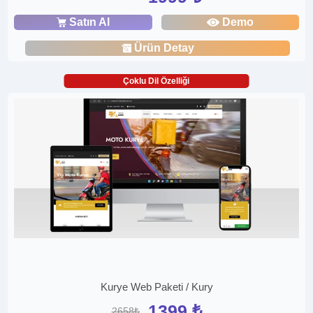
Satın Al
Demo
Ürün Detay
Çoklu Dil Özelliği
Kurye Web Paketi / Kury
1399 ₺
2658₺