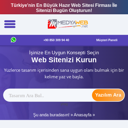
Türkiye'nin En Büyük Hazır Web Sitesi Firması İle
Sitenizi Bugün Oluşturun!
+90 850 309 94 40
Müşteri Paneli
İşinize En Uygun Konsepti Seçin
Web Sitenizi Kurun
Yüzlerce tasarım içerisinden sana uygun olanı bulmak için bir
kelime yaz ve başla.
Yazılım Ara
ytag
Şu anda buradasın! »
Anasayfa
»