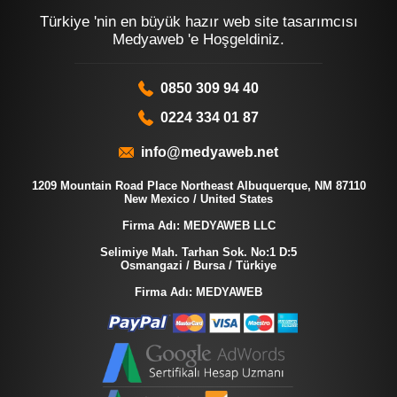
Türkiye 'nin en büyük hazır web site tasarımcısı
Medyaweb 'e Hoşgeldiniz.
0850 309 94 40
0224 334 01 87
info@medyaweb.net
1209 Mountain Road Place Northeast Albuquerque, NM 87110
New Mexico / United States
Firma Adı: MEDYAWEB LLC
Selimiye Mah. Tarhan Sok. No:1 D:5
Osmangazi / Bursa / Türkiye
Firma Adı: MEDYAWEB