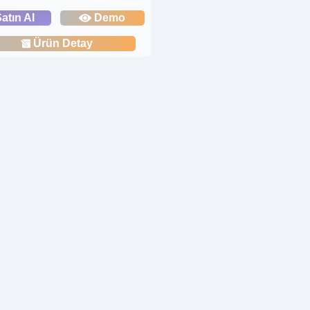
atın Al
Demo
Ürün Detay