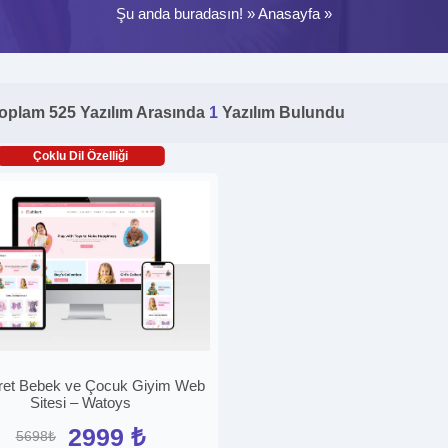
Şu anda buradasın! »
Anasayfa
»
oplam 525 Yazılım Arasında
1
Yazılım Bulundu
Çoklu Dil Özelliği
ret Bebek ve Çocuk Giyim Web
Sitesi – Watoys
2999 ₺
5698₺