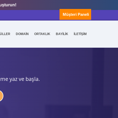
luşturun!
Müşteri Paneli
ÜLLER
DOMAİN
ORTAKLIK
BAYİLİK
İLETİŞİM
ime yaz ve başla.