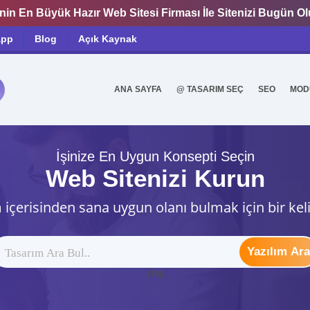
nin En Büyük Hazır Web Sitesi Firması İle Sitenizi Bugün O
app
Blog
Açık Kaynak
ANA SAYFA
@ TASARIM SEÇ
SEO
MOD
0
İşinize En Uygun Konsepti Seçin
Web Sitenizi Kurun
 içerisinden sana uygun olanı bulmak için bir kel
Yazılım Ara
ytag