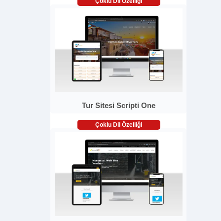
Çoklu Dil Özelliği
Tur Sitesi Scripti One
Çoklu Dil Özelliği