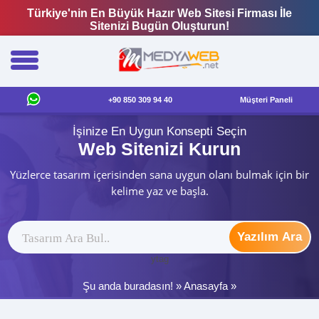
Türkiye'nin En Büyük Hazır Web Sitesi Firması İle
Sitenizi Bugün Oluşturun!
+90 850 309 94 40
Müşteri Paneli
İşinize En Uygun Konsepti Seçin
Web Sitenizi Kurun
Yüzlerce tasarım içerisinden sana uygun olanı bulmak için bir
kelime yaz ve başla.
Yazılım Ara
ytag
Şu anda buradasın! »
Anasayfa
»