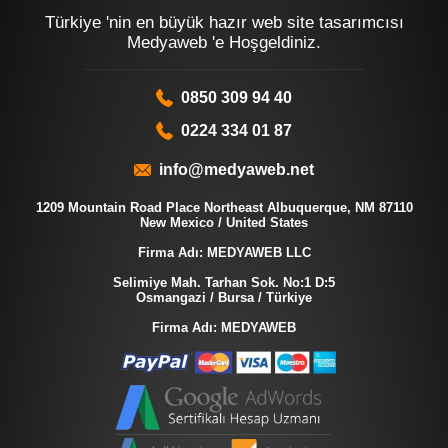
Türkiye 'nin en büyük hazır web site tasarımcısı
Medyaweb 'e Hoşgeldiniz.
0850 309 94 40
0224 334 01 87
info@medyaweb.net
1209 Mountain Road Place Northeast Albuquerque, NM 87110
New Mexico / United States
Firma Adı: MEDYAWEB LLC
Selimiye Mah. Tarhan Sok. No:1 D:5
Osmangazi / Bursa / Türkiye
Firma Adı: MEDYAWEB