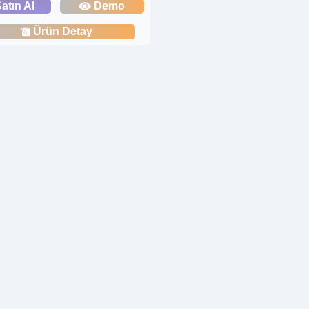
atın Al
Demo
Ürün Detay