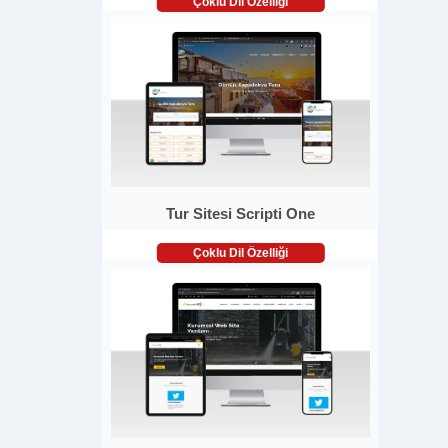
Çoklu Dil Özelliği
Tur Sitesi Scripti One
Çoklu Dil Özelliği