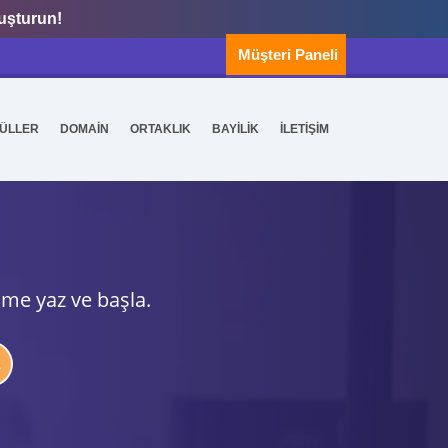
luşturun!
Müşteri Paneli
ÜLLER
DOMAİN
ORTAKLIK
BAYİLİK
İLETİŞİM
ime yaz ve başla.