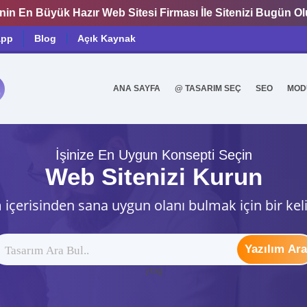
nin En Büyük Hazır Web Sitesi Firması İle Sitenizi Bugün O
app
Blog
Açık Kaynak
ANA SAYFA
@ TASARIM SEÇ
SEO
MOD
0
İşinize En Uygun Konsepti Seçin
Web Sitenizi Kurun
 içerisinden sana uygun olanı bulmak için bir kel
Yazılım Ara
ytag