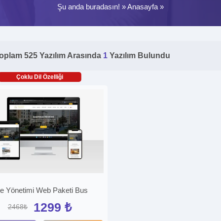
Şu anda buradasın! »
Anasayfa
»
oplam 525 Yazılım Arasında
1
Yazılım Bulundu
Çoklu Dil Özelliği
te Yönetimi Web Paketi Bus
1299 ₺
2468₺