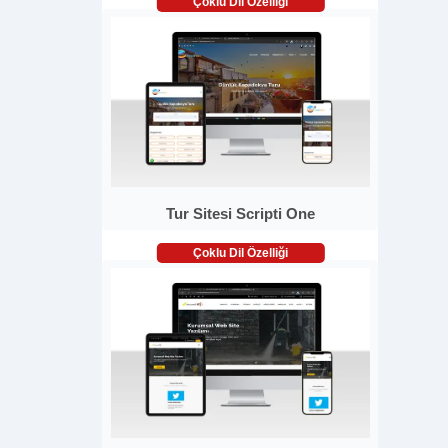
Çoklu Dil Özelliği
Tur Sitesi Scripti One
Çoklu Dil Özelliği