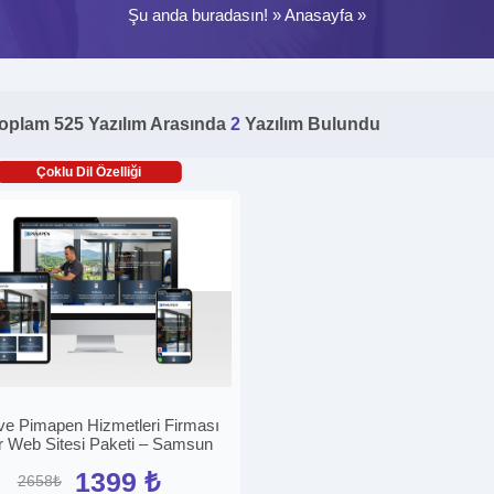
Şu anda buradasın! »
Anasayfa
»
oplam 525 Yazılım Arasında
2
Yazılım Bulundu
Çoklu Dil Özelliği
e Pimapen Hizmetleri Firması
r Web Sitesi Paketi – Samsun
1399 ₺
2658₺