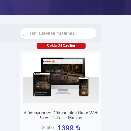
Çoklu Dil Özelliği
Alüminyum ve Döküm İşleri Hazır Web
Sitesi Paketi – Manisa
1399 ₺
2658₺