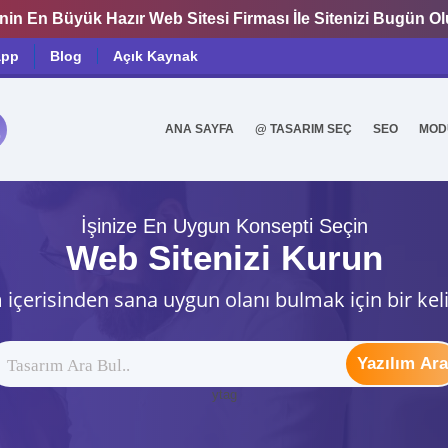
nin En Büyük Hazır Web Sitesi Firması İle Sitenizi Bugün O
app
Blog
Açık Kaynak
ANA SAYFA
@ TASARIM SEÇ
SEO
MOD
0
İşinize En Uygun Konsepti Seçin
Web Sitenizi Kurun
 içerisinden sana uygun olanı bulmak için bir kel
Yazılım Ara
ytag