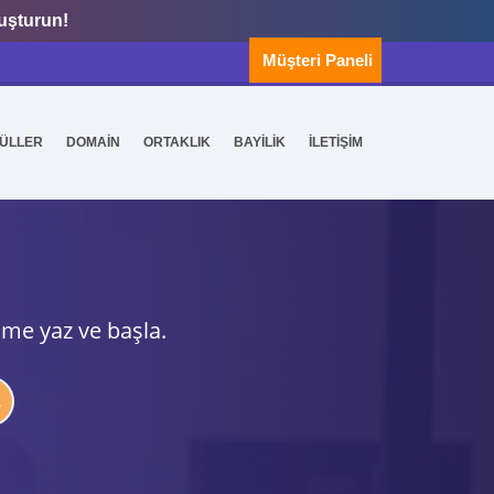
luşturun!
Müşteri Paneli
ÜLLER
DOMAİN
ORTAKLIK
BAYİLİK
İLETİŞİM
ime yaz ve başla.