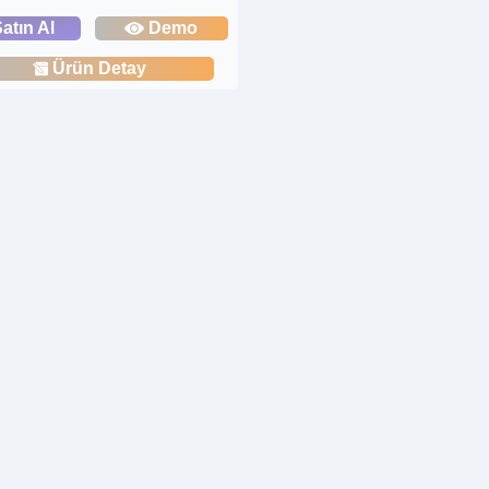
atın Al
Demo
Ürün Detay