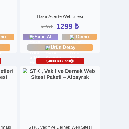
Hazır Acente Web Sitesi
1299 ₺
2468₺
mo
Satın Al
Demo
Ürün Detay
Çoklu Dil Özelliği
irması
STK , Vakıf ve Dernek Web Sitesi