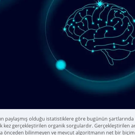
ın paylaşmış olduğu istatistiklere göre bugünün şartlarında 
ilk kez gerçekleştirilen organik sorgulardır. Gerçekleştirilen
ca önceden bilinmeyen ve mevcut algoritmanın net bir biçi