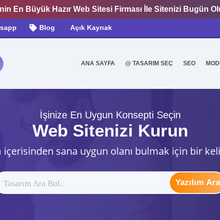
nin En Büyük Hazır Web Sitesi Firması İle Sitenizi Bugün O
sapp
Blog
Açık Kaynak
ANA SAYFA
@ TASARIM SEÇ
SEO
MOD
0
İşinize En Uygun Konsepti Seçin
Web Sitenizi Kurun
 içerisinden sana uygun olanı bulmak için bir kel
Yazılım Ara