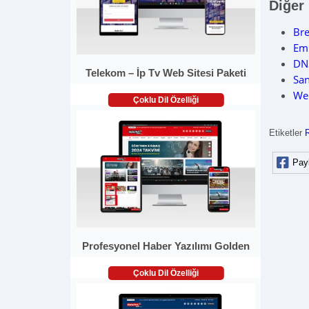
Diğer
Br
Em
DNS
Telekom – İp Tv Web Sitesi Paketi
Sa
Web
Çoklu Dil Özelliği
Etiketler
Pay
Profesyonel Haber Yazılımı Golden
Çoklu Dil Özelliği