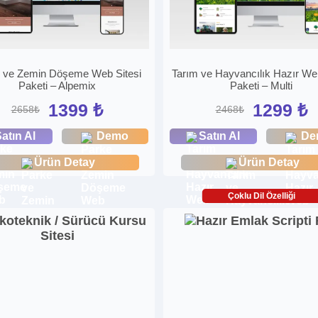
 ve Zemin Döşeme Web Sitesi
Tarım ve Hayvancılık Hazır Web
Paketi – Alpemix
Paketi – Multi
1399 ₺
1299 ₺
2658₺
2468₺
atın Al
Demo
Satın Al
De
Ürün Detay
Ürün Detay
Çoklu Dil Özelliği