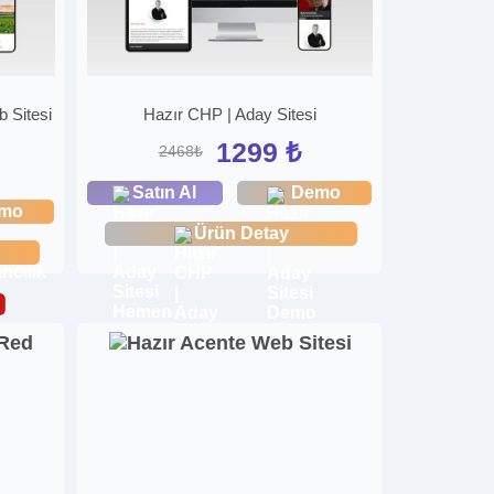
 Sitesi
Hazır CHP | Aday Sitesi
1299 ₺
2468₺
Satın Al
Demo
mo
Ürün Detay