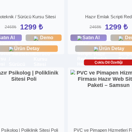
oteknik / Sürücü Kursu Sitesi
Hazır Emlak Scripti Red
1299 ₺
1299 ₺
2468₺
2468₺
atın Al
Demo
Satın Al
De
Ürün Detay
Ürün Detay
Çoklu Dil Özelliği
Psikolog | Poliklinik Sitesi Poli
PVC ve Pimapen Hizmetleri F