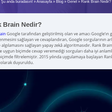
Şu anda buradasın! »
Anasayfa
»
Blog
»
Genel
»
Rank Brain Nedir?
 Brain Nedir?
ain
Google tarafından geliştirilmiş olan ve amacı Google’ın
nmesini sağlayan ve cevaplandıran, Google sorgularının arka 
 algılamasını sağlayan yapay zekâ algoritmasıdır. Rank Brain
yle uygun biçimde cevap veremediği sorguları daha iyi anlam
içimde filtrelemiştir. 2015 yılında uygulamaya başlayan Ran
olarak duyuruldu.