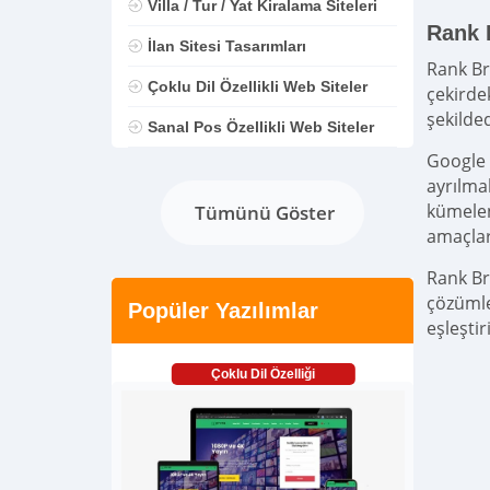
Villa / Tur / Yat Kiralama Siteleri
Rank B
İlan Sitesi Tasarımları
Rank Br
Çoklu Dil Özellikli Web Siteler
çekirde
şekilded
Sanal Pos Özellikli Web Siteler
Google 
ayrılma
kümelen
Tümünü Göster
amaçlar
Rank Br
çözümle
Popüler Yazılımlar
eşleştiri
Çoklu Dil Özelliği