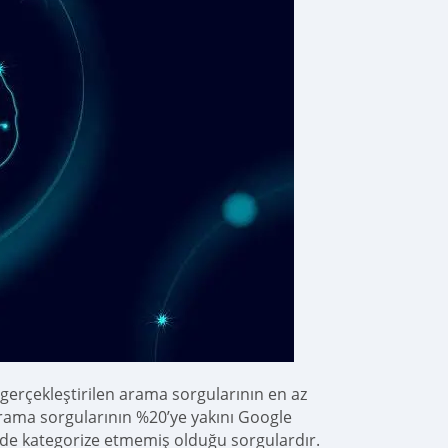
gerçekleştirilen arama sorgularının en az
 arama sorgularının %20’ye yakını Google
mde kategorize etmemiş olduğu sorgulardır.