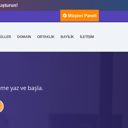
luşturun!
Müşteri Paneli
ÜLLER
DOMAİN
ORTAKLIK
BAYİLİK
İLETİŞİM
ime yaz ve başla.