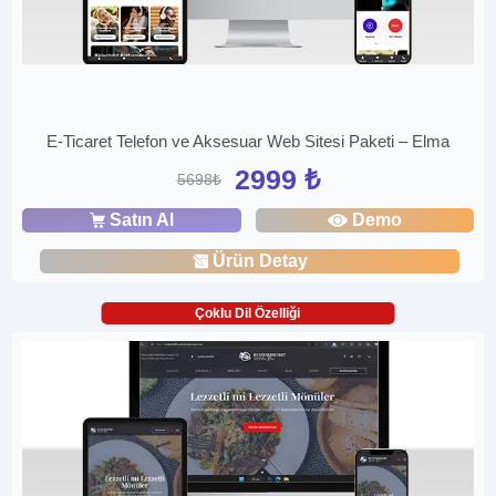
E-Ticaret Telefon ve Aksesuar Web Sitesi Paketi – Elma
2999 ₺
5698₺
Satın Al
Demo
Ürün Detay
Çoklu Dil Özelliği