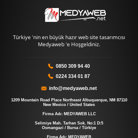
Türkiye 'nin en büyük hazır web site tasarımcısı
Medyaweb 'e Hoşgeldiniz.
0850 309 94 40
0224 334 01 87
info@medyaweb.net
1209 Mountain Road Place Northeast Albuquerque, NM 87110
New Mexico / United States
Firma Adı: MEDYAWEB LLC
Selimiye Mah. Tarhan Sok. No:1 D:5
Osmangazi / Bursa / Türkiye
Firma Adı: MEDYAWEB