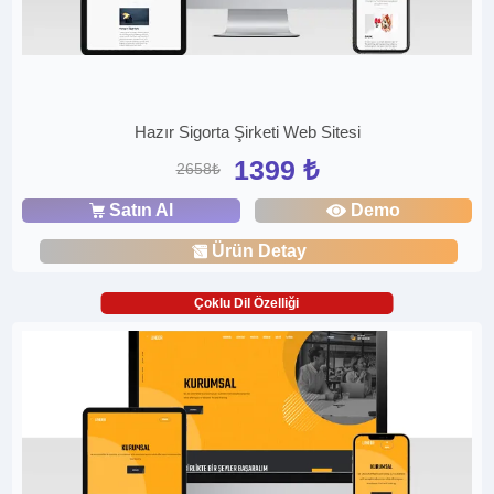
Hazır Sigorta Şirketi Web Sitesi
1399 ₺
2658₺
Satın Al
Demo
Ürün Detay
Çoklu Dil Özelliği