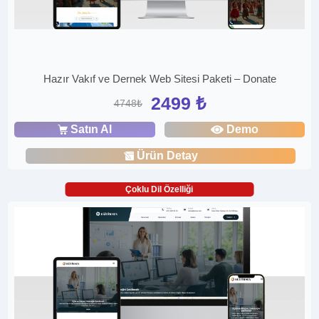
Hazır Vakıf ve Dernek Web Sitesi Paketi – Donate
2499 ₺
4748₺
Satın Al
Demo
Ürün Detay
Çoklu Dil Özelliği