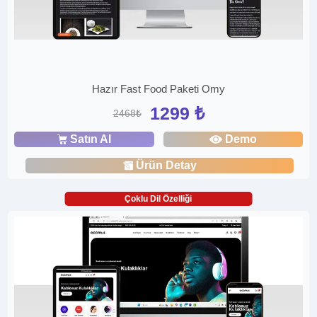
Hazır Fast Food Paketi Omy
1299 ₺
2468₺
Satın Al
Demo
Ürün Detay
Çoklu Dil Özelliği