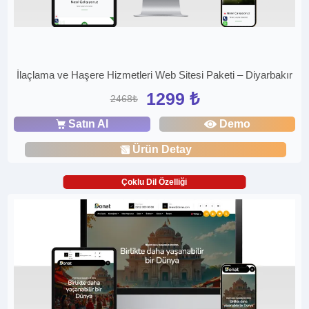
İlaçlama ve Haşere Hizmetleri Web Sitesi Paketi – Diyarbakır
1299 ₺
2468₺
Satın Al
Demo
Ürün Detay
Çoklu Dil Özelliği