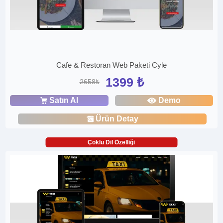
Cafe & Restoran Web Paketi Cyle
1399 ₺
2658₺
Satın Al
Demo
Ürün Detay
Çoklu Dil Özelliği