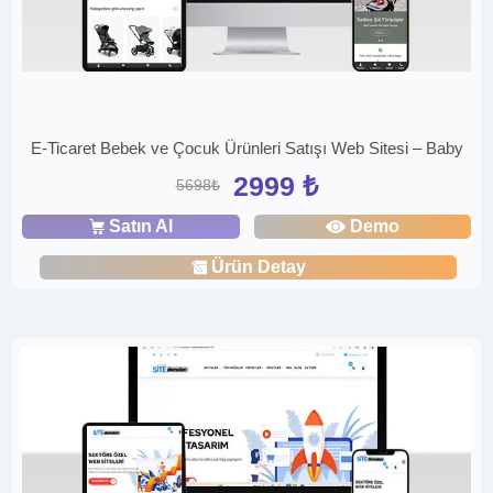
E-Ticaret Bebek ve Çocuk Ürünleri Satışı Web Sitesi – Baby
2999 ₺
5698₺
Satın Al
Demo
Ürün Detay