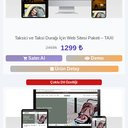
Taksici ve Taksi Durağı İçin Web Sitesi Paketi – TAXI
1299 ₺
2468₺
Satın Al
Demo
Ürün Detay
Çoklu Dil Özelliği