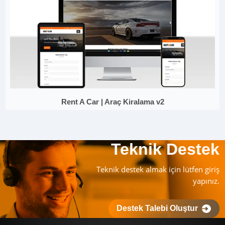
Rent A Car | Araç Kiralama v2
Teknik Destek
Teknik destek almak için lütfen giriş
yapınız.
Destek Talebi Oluştur