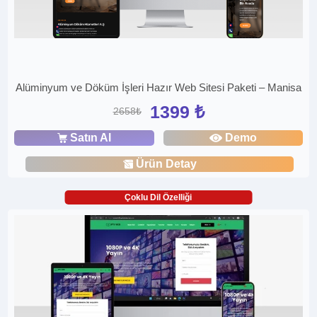
Alüminyum ve Döküm İşleri Hazır Web Sitesi Paketi – Manisa
1399 ₺
2658₺
Satın Al
Demo
Ürün Detay
Çoklu Dil Özelliği