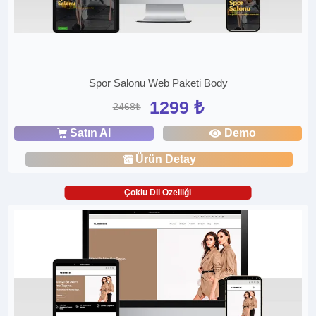
Spor Salonu Web Paketi Body
1299 ₺
2468₺
Satın Al
Demo
Ürün Detay
Çoklu Dil Özelliği