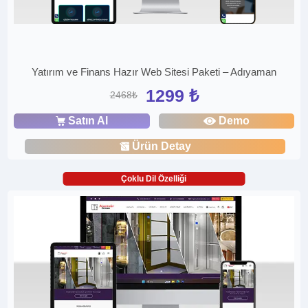
Yatırım ve Finans Hazır Web Sitesi Paketi – Adıyaman
1299 ₺
2468₺
Satın Al
Demo
Ürün Detay
Çoklu Dil Özelliği