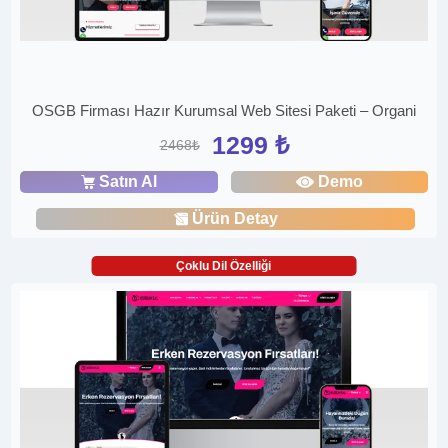
OSGB Firması Hazır Kurumsal Web Sitesi Paketi – Organi
1299 ₺
2468₺
Satın Al
Demo
Ürün Detay
Çoklu Dil Özelliği