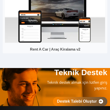
Rent A Car | Araç Kiralama v2
Teknik Destek
Teknik destek almak için lütfen giriş
yapınız.
Destek Talebi Oluştur