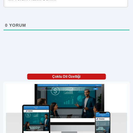
0
YORUM
Çoklu Dil Özelliği