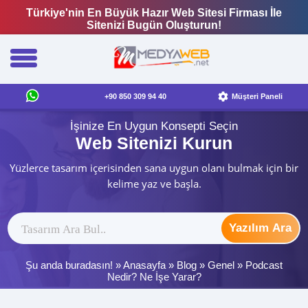
Türkiye'nin En Büyük Hazır Web Sitesi Firması İle
Sitenizi Bugün Oluşturun!
+90 850 309 94 40
Müşteri Paneli
İşinize En Uygun Konsepti Seçin
Web Sitenizi Kurun
Yüzlerce tasarım içerisinden sana uygun olanı bulmak için bir
kelime yaz ve başla.
Yazılım Ara
Şu anda buradasın! »
Anasayfa
»
Blog
»
Genel
»
Podcast
Nedir? Ne İşe Yarar?