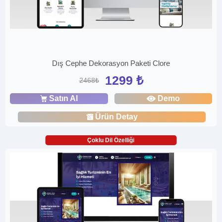
Dış Cephe Dekorasyon Paketi Clore
1299 ₺
2468₺
Satın Al
Demo
Ürün Detay
Çoklu Dil Özelliği