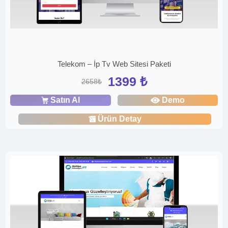
Telekom – İp Tv Web Sitesi Paketi
1399 ₺
2658₺
Satın Al
Demo
Ürün Detay