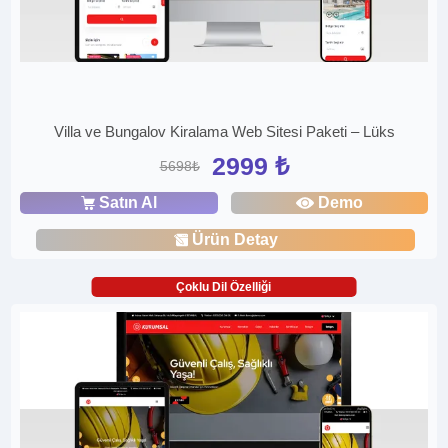
Villa ve Bungalov Kiralama Web Sitesi Paketi – Lüks
2999 ₺
5698₺
Satın Al
Demo
Ürün Detay
Çoklu Dil Özelliği