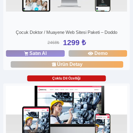
Çocuk Doktor / Muayene Web Sitesi Paketi – Doddo
1299 ₺
2468₺
Satın Al
Demo
Ürün Detay
Çoklu Dil Özelliği