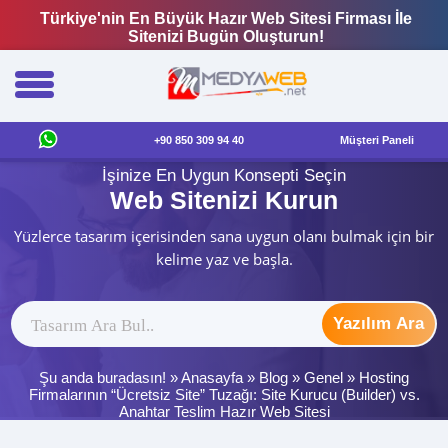
Türkiye'nin En Büyük Hazır Web Sitesi Firması İle
Sitenizi Bugün Oluşturun!
+90 850 309 94 40
Müşteri Paneli
İşinize En Uygun Konsepti Seçin
Web Sitenizi Kurun
Yüzlerce tasarım içerisinden sana uygun olanı bulmak için bir
kelime yaz ve başla.
Yazılım Ara
Şu anda buradasın! »
Anasayfa
»
Blog
»
Genel
»
Hosting
Firmalarının “Ücretsiz Site” Tuzağı: Site Kurucu (Builder) vs.
Anahtar Teslim Hazır Web Sitesi