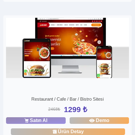
Restaurant / Cafe / Bar / Bistro Sitesi
1299 ₺
2468₺
Satın Al
Demo
Ürün Detay