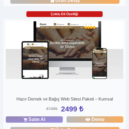
Ürün Detay
Çoklu Dil Özelliği
Hazır Dernek ve Bağış Web Sitesi Paketi – Kumsal
2499 ₺
4748₺
Satın Al
Demo