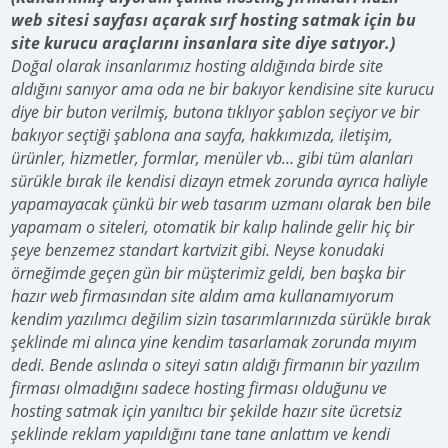
web sitesi sayfası açarak sırf hosting satmak için bu
site kurucu araçlarını insanlara site diye satıyor.)
Doğal olarak insanlarımız hosting aldığında birde site
aldığını sanıyor ama oda ne bir bakıyor kendisine site kurucu
diye bir buton verilmiş, butona tıklıyor şablon seçiyor ve bir
bakıyor seçtiği şablona ana sayfa, hakkımızda, iletişim,
ürünler, hizmetler, formlar, menüler vb… gibi tüm alanları
sürükle bırak ile kendisi dizayn etmek zorunda ayrıca haliyle
yapamayacak çünkü bir web tasarım uzmanı olarak ben bile
yapamam o siteleri, otomatik bir kalıp halinde gelir hiç bir
şeye benzemez standart kartvizit gibi. Neyse konudaki
örneğimde geçen gün bir müşterimiz geldi, ben başka bir
hazır web firmasından site aldım ama kullanamıyorum
kendim yazılımcı değilim sizin tasarımlarınızda sürükle bırak
şeklinde mi alınca yine kendim tasarlamak zorunda mıyım
dedi. Bende aslında o siteyi satın aldığı firmanın bir yazılım
firması olmadığını sadece hosting firması olduğunu ve
hosting satmak için yanıltıcı bir şekilde hazır site ücretsiz
şeklinde reklam yapıldığını tane tane anlattım ve kendi