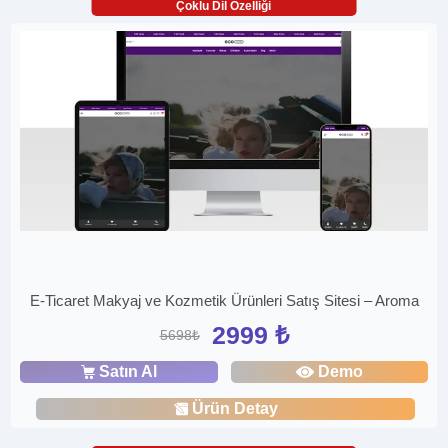
Çoklu Dil Özelliği
E-Ticaret Makyaj ve Kozmetik Ürünleri Satış Sitesi – Aroma
2999 ₺
5698₺
Satın Al
Demo
Ürün Detay