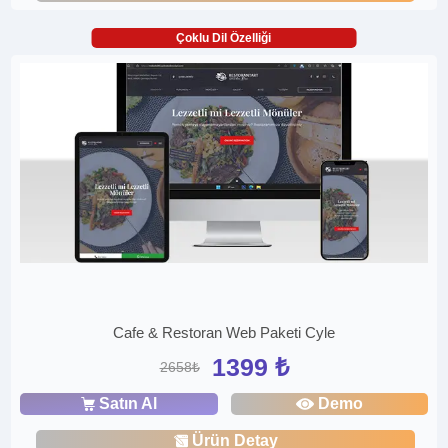
Çoklu Dil Özelliği
Cafe & Restoran Web Paketi Cyle
1399 ₺
2658₺
Satın Al
Demo
Ürün Detay