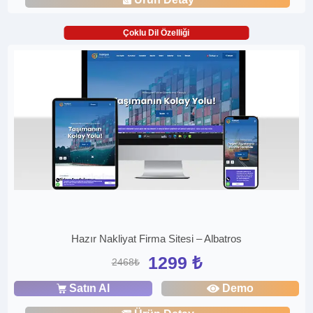
Çoklu Dil Özelliği
Hazır Nakliyat Firma Sitesi – Albatros
1299 ₺
2468₺
Satın Al
Demo