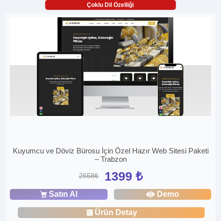
Çoklu Dil Özelliği
Kuyumcu ve Döviz Bürosu İçin Özel Hazır Web Sitesi Paketi
– Trabzon
1399 ₺
2658₺
Satın Al
Demo
Ürün Detay