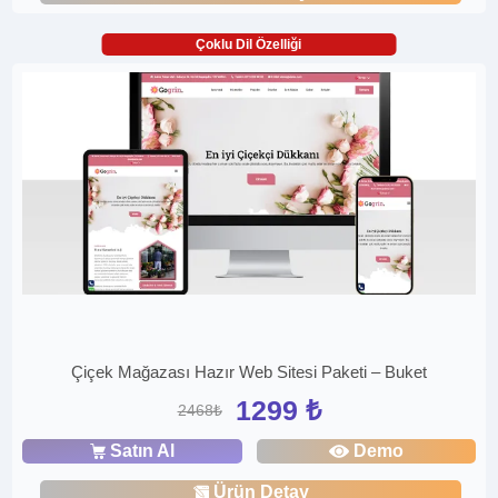
Çoklu Dil Özelliği
Çiçek Mağazası Hazır Web Sitesi Paketi – Buket
1299 ₺
2468₺
Satın Al
Demo
Ürün Detay