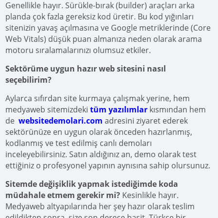
Genellikle hayır. Sürükle-bırak (builder) araçları arka
planda çok fazla gereksiz kod üretir. Bu kod yığınları
sitenizin yavaş açılmasına ve Google metriklerinde (Core
Web Vitals) düşük puan almanıza neden olarak arama
motoru sıralamalarınızı olumsuz etkiler.
Sektörüme uygun hazır web sitesini nasıl
seçebilirim?
Aylarca sıfırdan site kurmaya çalışmak yerine, hem
medyaweb sitemizdeki
tüm yazılımlar
kısmından hem
de
websitedemolari.com
adresini ziyaret ederek
sektörünüze en uygun olarak önceden hazırlanmış,
kodlanmış ve test edilmiş canlı demoları
inceleyebilirsiniz. Satın aldığınız an, demo olarak test
ettiğiniz o profesyonel yapının aynısına sahip olursunuz.
Sitemde değişiklik yapmak istediğimde koda
müdahale etmem gerekir mi?
Kesinlikle hayır.
Medyaweb altyapılarında her şey hazır olarak teslim
edildikten sonra, size son derece basit, Türkçe bir