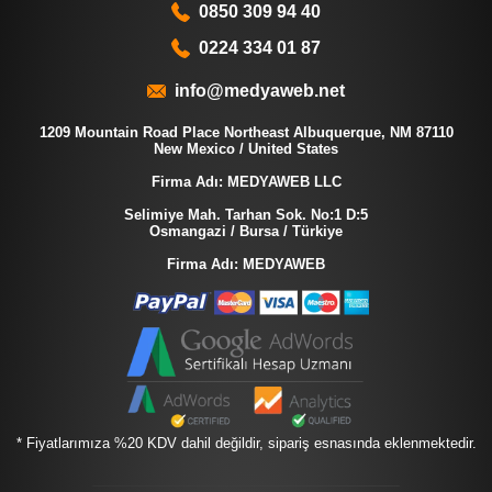
0850 309 94 40
0224 334 01 87
info@medyaweb.net
1209 Mountain Road Place Northeast Albuquerque, NM 87110
New Mexico / United States
Firma Adı: MEDYAWEB LLC
Selimiye Mah. Tarhan Sok. No:1 D:5
Osmangazi / Bursa / Türkiye
Firma Adı: MEDYAWEB
* Fiyatlarımıza %20 KDV dahil değildir, sipariş esnasında eklenmektedir.