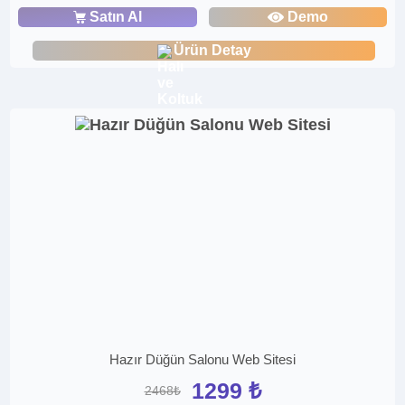
Satın Al
Demo
Ürün Detay
Hazır Düğün Salonu Web Sitesi
1299 ₺
2468₺