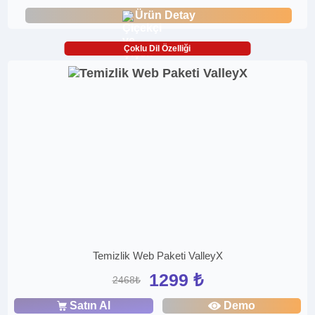
Ürün Detay
Çoklu Dil Özelliği
Temizlik Web Paketi ValleyX
1299 ₺
2468₺
Satın Al
Demo