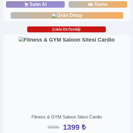
Satın Al
Demo
Ürün Detay
Çoklu Dil Özelliği
Fitness & GYM Saloon Sitesi Cardio
1399 ₺
2658₺