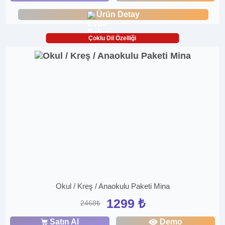
Ürün Detay
Çoklu Dil Özelliği
Okul / Kreş / Anaokulu Paketi Mina
1299 ₺
2468₺
Satın Al
Demo