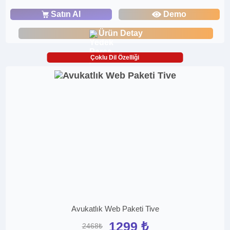
Satın Al
Demo
Ürün Detay
Çoklu Dil Özelliği
Avukatlık Web Paketi Tive
1299 ₺
2468₺