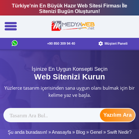
Türkiye'nin En Büyük Hazır Web Sitesi Firması İle
Sitenizi Bugün Oluşturun!
+90 850 309 94 40
Müşteri Paneli
İşinize En Uygun Konsepti Seçin
Web Sitenizi Kurun
Yüzlerce tasarım içerisinden sana uygun olanı bulmak için bir
kelime yaz ve başla.
Yazılım Ara
Şu anda buradasın! »
Anasayfa
»
Blog
»
Genel
»
Swift Nedir?