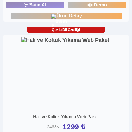
Satın Al
Demo
Ürün Detay
Çoklu Dil Özelliği
Halı ve Koltuk Yıkama Web Paketi
1299 ₺
2468₺