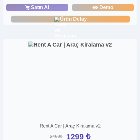
Satın Al
Demo
Ürün Detay
Rent A Car | Araç Kiralama v2
1299 ₺
2468₺