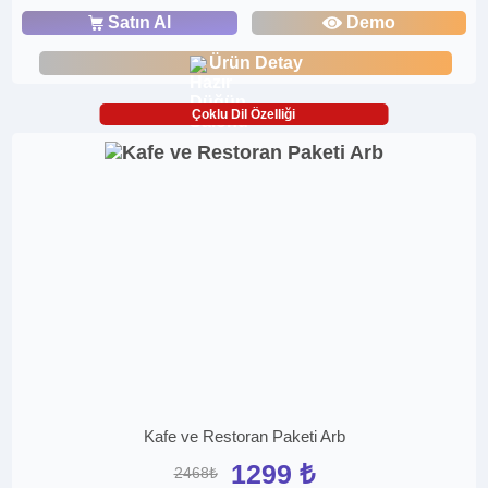
Satın Al
Demo
Ürün Detay
Çoklu Dil Özelliği
Kafe ve Restoran Paketi Arb
1299 ₺
2468₺