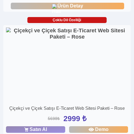
Ürün Detay
Çoklu Dil Özelliği
Çiçekçi ve Çiçek Satışı E-Ticaret Web Sitesi Paketi – Rose
2999 ₺
5698₺
Satın Al
Demo