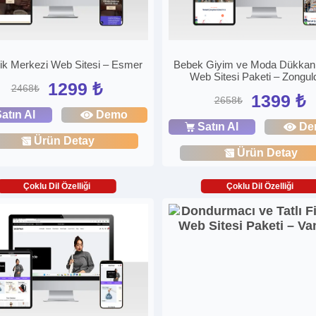
ik Merkezi Web Sitesi – Esmer
Bebek Giyim ve Moda Dükkanı
Web Sitesi Paketi – Zongul
1299 ₺
2468₺
1399 ₺
2658₺
atın Al
Demo
Satın Al
De
Ürün Detay
Ürün Detay
Çoklu Dil Özelliği
Çoklu Dil Özelliği