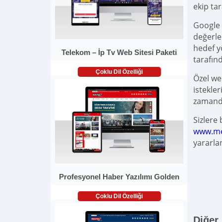
ekip ta
Google 
değerle
hedef y
Telekom – İp Tv Web Sitesi Paketi
tarafın
Çoklu Dil Özelliği
Özel we
istekle
zamanda
Sizlere 
www.me
yararla
Profesyonel Haber Yazılımı Golden
Çoklu Dil Özelliği
Diğer