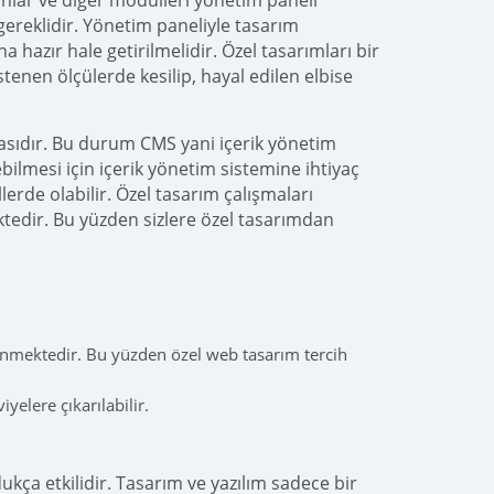
onlar ve diğer modülleri yönetim paneli
gereklidir. Yönetim paneliyle tasarım
zır hale getirilmelidir. Özel tasarımları bir
stenen ölçülerde kesilip, hayal edilen elbise
masıdır. Bu durum CMS yani içerik yönetim
ebilmesi için içerik yönetim sistemine ihtiyaç
erde olabilir. Özel tasarım çalışmaları
ktedir. Bu yüzden sizlere özel tasarımdan
rünmektedir. Bu yüzden özel web tasarım tercih
elere çıkarılabilir.
ukça etkilidir. Tasarım ve yazılım sadece bir