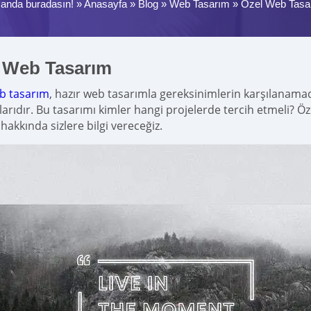
 anda buradasın! »
Anasayfa
»
Blog
»
Web Tasarım
»
Özel Web Tasa
 Web Tasarım
b tasarım
, hazır web tasarımla gereksinimlerin karşılanama
larıdır. Bu tasarımı kimler hangi projelerde tercih etmeli? 
hakkında sizlere bilgi vereceğiz.