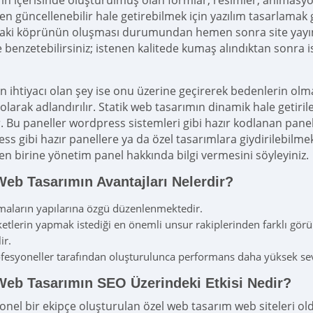
rın içerisinde oluşturulmuş olan formlar, resimler, animasy
en güncellenebilir hale getirebilmek için yazılım tasarlamak 
aki köprünün oluşması durumundan hemen sonra site yayına ha
 benzetebilirsiniz; istenen kalitede kumaş alındıktan sonra i
in ihtiyacı olan şey ise onu üzerine geçirerek bedenlerin ol
olarak adlandırılır. Statik web tasarımın dinamik hale getiril
. Bu paneller wordpress sistemleri gibi hazır kodlanan panell
ss gibi hazır panellere ya da özel tasarımlara giydirilebilme
n birine yönetim panel hakkında bilgi vermesini söyleyiniz.
Web Tasarımın Avantajları Nelerdir?
maların yapılarına özgü düzenlenmektedir.
ketlerin yapmak istediği en önemli unsur rakiplerinden farklı gö
ir.
fesyoneller tarafından oluşturulunca performans daha yüksek seviy
Web Tasarımın SEO Üzerindeki Etkisi Nedir?
onel bir ekipçe oluşturulan özel web tasarım web siteleri old