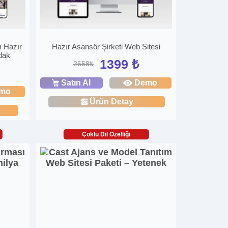
 Hazır
Hazır Asansör Şirketi Web Sitesi
dak
1399 ₺
2658₺
Satın Al
Demo
mo
Ürün Detay
Çoklu Dil Özelliği