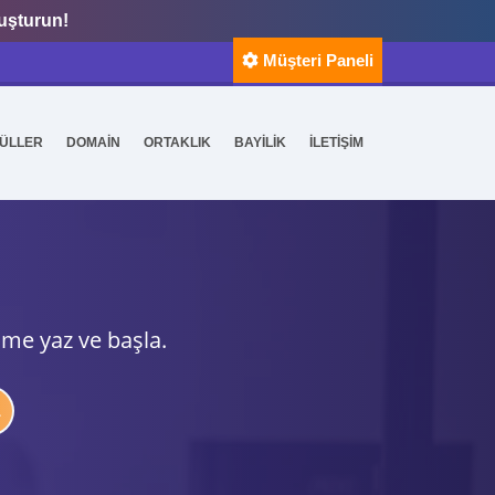
luşturun!
Müşteri Paneli
ÜLLER
DOMAİN
ORTAKLIK
BAYİLİK
İLETİŞİM
ime yaz ve başla.