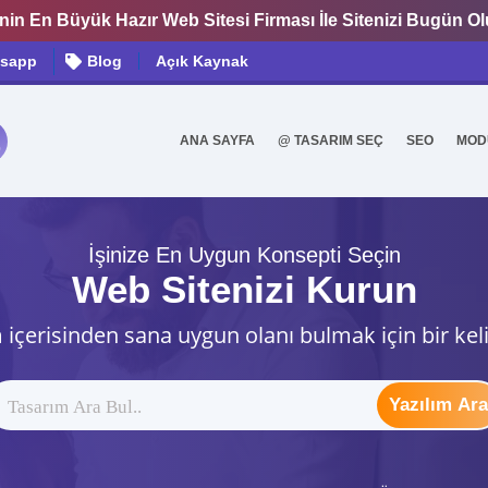
nin En Büyük Hazır Web Sitesi Firması İle Sitenizi Bugün O
sapp
Blog
Açık Kaynak
ANA SAYFA
@ TASARIM SEÇ
SEO
MOD
0
İşinize En Uygun Konsepti Seçin
Web Sitenizi Kurun
 içerisinden sana uygun olanı bulmak için bir kel
Yazılım Ara