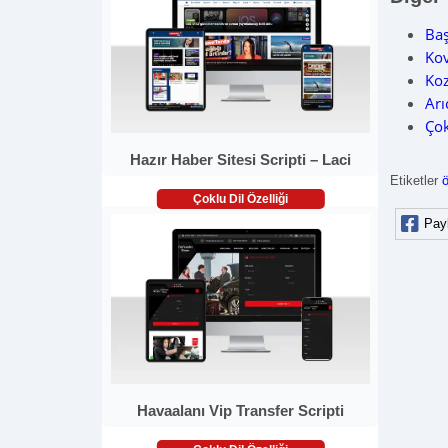
Ba
Kov
Ko
Arı
Çok
Hazır Haber Sitesi Scripti – Laci
Etiketler
Çoklu Dil Özelliği
Pay
Havaalanı Vip Transfer Scripti