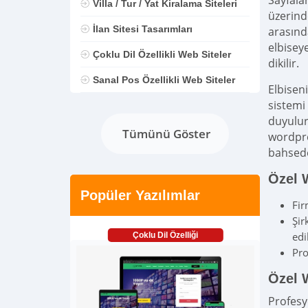
Sayfala
Villa / Tur / Yat Kiralama Siteleri
üzerind
İlan Sitesi Tasarımları
arasınd
elbiseye
Çoklu Dil Özellikli Web Siteler
dikilir.
Sanal Pos Özellikli Web Siteler
Elbisen
sistemi 
duyulur
Tümünü Göster
wordpre
bahsede
Özel 
Popüler Yazılımlar
Fir
Şir
edil
Çoklu Dil Özelliği
Pro
Özel 
Profesy