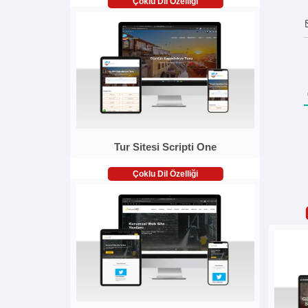
Çoklu Dil Özelliği
Tur Sitesi Scripti One
Çoklu Dil Özelliği