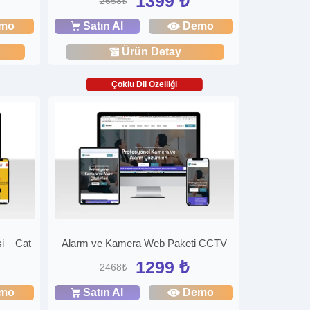
1399 ₺
2658₺
mo
Satın Al
Demo
Ürün Detay
Çoklu Dil Özelliği
i – Cat
Alarm ve Kamera Web Paketi CCTV
1299 ₺
2468₺
mo
Satın Al
Demo