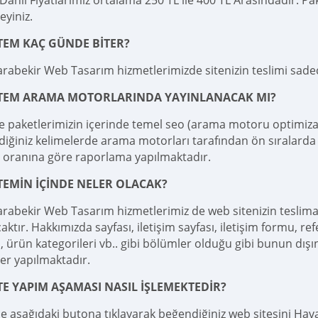
ahil Fiyatlarımız ortalama 250 TL ile 400 TL Arasındadır. Pake
teyiniz.
TEM KAÇ GÜNDE BİTER?
rabekir Web Tasarım hizmetlerimizde sitenizin teslimi sad
İTEM ARAMA MOTORLARINDA YAYINLANACAK MI?
e paketlerimizin içerinde temel seo (arama motoru optimizas
diğiniz kelimelerde arama motorları tarafından ön sıralarda 
 oranına göre raporlama yapılmaktadır.
TEMİN İÇİNDE NELER OLACAK?
rabekir Web Tasarım hizmetlerimiz de web sitenizin teslim
aktır. Hakkımızda sayfası, iletişim sayfası, iletişim formu, ref
 ürün kategorileri vb.. gibi bölümler olduğu gibi bunun dışı
er yapılmaktadır.
TE YAPIM AŞAMASI NASIL İŞLEMEKTEDİR?
le aşağıdaki butona tıklayarak beğendiğiniz web sitesini Haval