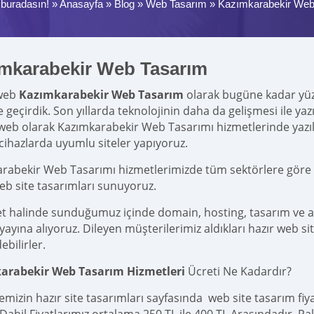
buradasın! »
Anasayfa
»
Blog
»
Web Tasarım
»
Kazımkarabekir Web
mkarabekir Web Tasarım
web
Kazımkarabekir Web Tasarım
olarak bugüne kadar yüzle
te geçirdik. Son yıllarda teknolojinin daha da gelişmesi ile y
eb olarak Kazımkarabekir Web Tasarımı hizmetlerinde yaz
cihazlarda uyumlu siteler yapıyoruz.
rabekir Web Tasarımı hizmetlerimizde tüm sektörlere göre fa
eb site tasarımları sunuyoruz.
et halinde sunduğumuz içinde domain, hosting, tasarım ve 
yına alıyoruz. Dileyen müşterilerimiz aldıkları hazır web site
ebilirler.
arabekir Web Tasarım Hizmetleri
Ücreti Ne Kadardır?
emizin hazır site tasarımları sayfasında web site tasarım fi