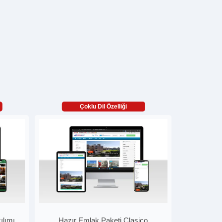
Çoklu Dil Özelliği
ılımı
Hazır Emlak Paketi Clasico