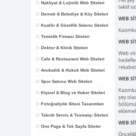
Herşey D
Nakliyat & Lojistik Web Siteleri
teklif is
Dernek & Belediye & Köy Siteleri
WEB Sİ
Kuaför & Güzellik Salonu Siteleri
Kazımka
Temizlik Firması Siteleri
WEB S
Doktor & Klinik Siteleri
Web sit
Cafe & Restaurant Web Siteleri
hedefle
rekabet
Avukatlık & Hukuk Web Siteleri
WEB Sİ
Spor Salonu Web Siteleri
Kazımka
Kişisel & Blog ve Haber Siteleri
şey olac
bölümü,
Fotoğrafçılık Sitesi Tasarımları
eklemel
Teknik Servis & Tesisatçı Siteleri
WEB Sİ
One Page & Tek Sayfa Siteler
Öncelik