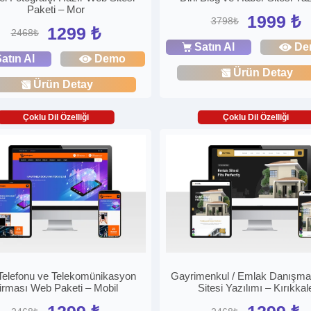
Paketi – Mor
1999 ₺
3798₺
1299 ₺
2468₺
Satın Al
De
atın Al
Demo
Ürün Detay
Ürün Detay
Çoklu Dil Özelliği
Çoklu Dil Özelliği
Telefonu ve Telekomünikasyon
Gayrimenkul / Emlak Danışm
irması Web Paketi – Mobil
Sitesi Yazılımı – Kırıkkal