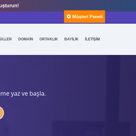
luşturun!
Müşteri Paneli
ÜLLER
DOMAİN
ORTAKLIK
BAYİLİK
İLETİŞİM
ime yaz ve başla.