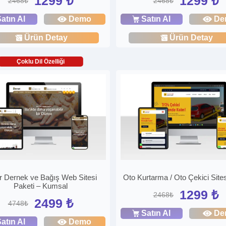
1299 ₺
1299 ₺
2468₺
2468₺
atın Al
Demo
Satın Al
De
Ürün Detay
Ürün Detay
Çoklu Dil Özelliği
r Dernek ve Bağış Web Sitesi
Oto Kurtarma / Oto Çekici Sites
Paketi – Kumsal
1299 ₺
2468₺
2499 ₺
4748₺
Satın Al
De
atın Al
Demo