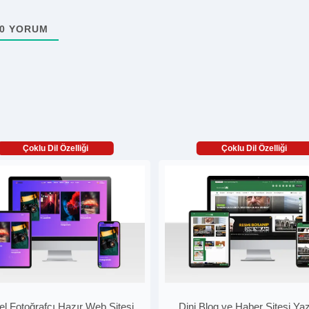
0
YORUM
Çoklu Dil Özelliği
Çoklu Dil Özelliği
el Fotoğrafçı Hazır Web Sitesi
Dini Blog ve Haber Sitesi Yaz