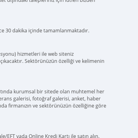
t dışındaki talepleriniz için lütfen bizden
ece 30 dakika içinde tamamlanmaktadır.
yonu) hizmetleri ile web siteniz
çıkacaktır. Sektörünüzün özelliği ve kelimenin
atında kurumsal bir sitede olan muhtemel her
erans galerisi, fotoğraf galerisi, anket, haber
nda firmanızın ve sektörünüzün özelliğine göre
e/EFT yada Online Kredi Kartı ile satın alın.