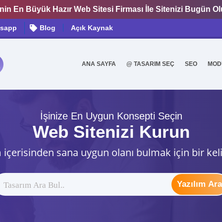
nin En Büyük Hazır Web Sitesi Firması İle Sitenizi Bugün O
sapp
Blog
Açık Kaynak
ANA SAYFA
@ TASARIM SEÇ
SEO
MOD
0
İşinize En Uygun Konsepti Seçin
Web Sitenizi Kurun
 içerisinden sana uygun olanı bulmak için bir kel
Yazılım Ara