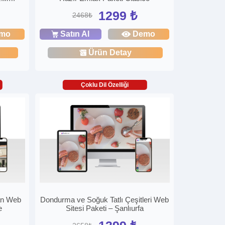
1299 ₺
2468₺
mo
Satın Al
Demo
Ürün Detay
Çoklu Dil Özelliği
an Web
Dondurma ve Soğuk Tatlı Çeşitleri Web
e
Sitesi Paketi – Şanlıurfa