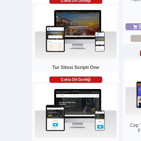
Çoklu Dil Özelliği
S
Tur Sitesi Scripti One
Çoklu Dil Özelliği
Cep 
F