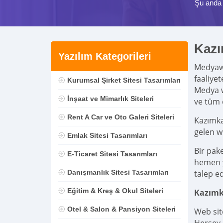
Şu anda 
Kazı
Yazılım Kategorileri
Medya
faaliye
Kurumsal Şirket Sitesi Tasarımları
Medya w
İnşaat ve Mimarlık Siteleri
ve tüm 
Rent A Car ve Oto Galeri Siteleri
Kazımka
gelen w
Emlak Sitesi Tasarımları
Bir pak
E-Ticaret Sitesi Tasarımları
hemen ya
Danışmanlık Sitesi Tasarımları
talep ed
Eğitim & Kreş & Okul Siteleri
Kazımk
Otel & Salon & Pansiyon Siteleri
Web sit