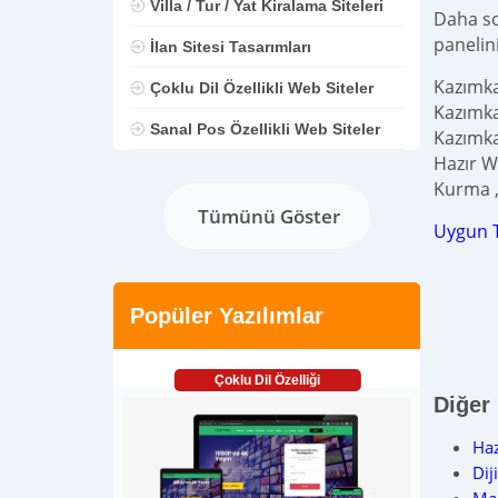
Villa / Tur / Yat Kiralama Siteleri
Daha son
panelini
İlan Sitesi Tasarımları
Kazımka
Çoklu Dil Özellikli Web Siteler
Kazımka
Sanal Pos Özellikli Web Siteler
Kazımka
Hazır We
Kurma , 
Tümünü Göster
Uygun 
Popüler Yazılımlar
Çoklu Dil Özelliği
Diğer
Haz
Dij