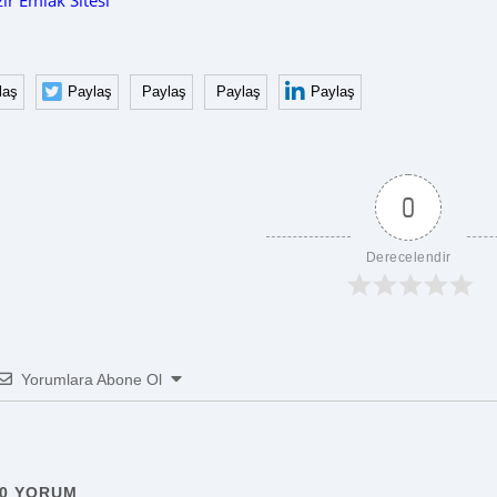
ır Emlak Sitesi
laş
Paylaş
Paylaş
Paylaş
Paylaş
0
Derecelendir
Yorumlara Abone Ol
0
YORUM