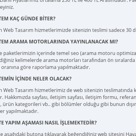
ahil Fiyatlarımız ortalama 250 TL ile 400 TL Arasındadır. Pake
teyiniz.
TEM KAÇ GÜNDE BİTER?
 Web Tasarım hizmetlerimizde sitenizin teslimi sadece 30 
İTEM ARAMA MOTORLARINDA YAYINLANACAK MI?
e paketlerimizin içerinde temel seo (arama motoru optimizas
diğiniz kelimelerde arama motorları tarafından ön sıralarda 
 oranına göre raporlama yapılmaktadır.
TEMİN İÇİNDE NELER OLACAK?
 Web Tasarım hizmetlerimiz de web sitenizin teslimatında 
r. Hakkımızda sayfası, iletişim sayfası, iletişim formu, referan
 ürün kategorileri vb.. gibi bölümler olduğu gibi bunun dışı
er yapılmaktadır.
TE YAPIM AŞAMASI NASIL İŞLEMEKTEDİR?
le aşağıdaki butona tıklayarak beğendiğiniz web sitesini Haval