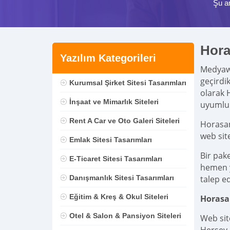
Şu a
Hora
Yazılım Kategorileri
Medya
geçirdi
Kurumsal Şirket Sitesi Tasarımları
olarak 
İnşaat ve Mimarlık Siteleri
uyumlu 
Rent A Car ve Oto Galeri Siteleri
Horasan
web sit
Emlak Sitesi Tasarımları
Bir pak
E-Ticaret Sitesi Tasarımları
hemen ya
Danışmanlık Sitesi Tasarımları
talep ed
Eğitim & Kreş & Okul Siteleri
Horasa
Otel & Salon & Pansiyon Siteleri
Web sit