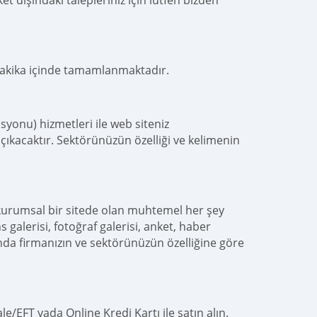
t dışındaki talepleriniz için lütfen bizden
dakika içinde tamamlanmaktadır.
yonu) hizmetleri ile web siteniz
çıkacaktır. Sektörünüzün özelliği ve kelimenin
kurumsal bir sitede olan muhtemel her şey
s galerisi, fotoğraf galerisi, anket, haber
nda firmanızın ve sektörünüzün özelliğine göre
e/EFT yada Online Kredi Kartı ile satın alın.