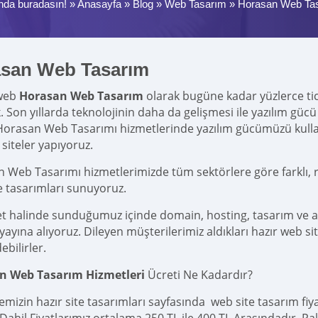
nda buradasın! »
Anasayfa
»
Blog
»
Web Tasarım
»
Horasan Web Ta
san Web Tasarım
web
Horasan Web Tasarım
olarak bugüne kadar yüzlerce ticar
k. Son yıllarda teknolojinin daha da gelişmesi ile yazılım g
Horasan Web Tasarımı hizmetlerinde yazılım gücümüzü kull
siteler yapıyoruz.
 Web Tasarımı hizmetlerimizde tüm sektörlere göre farklı, r
e tasarımları sunuyoruz.
et halinde sunduğumuz içinde domain, hosting, tasarım ve 
yına alıyoruz. Dileyen müşterilerimiz aldıkları hazır web site
ebilirler.
n Web Tasarım Hizmetleri
Ücreti Ne Kadardır?
emizin hazır site tasarımları sayfasında web site tasarım fi