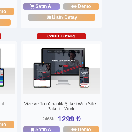
Satın Al
Demo
mo
Ürün Detay
Çoklu Dil Özelliği
nt
Vize ve Tercümanlık Şirketi Web Sitesi
Paketi – World
1299 ₺
2468₺
mo
Satın Al
Demo