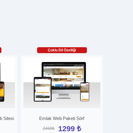
Çoklu Dil Özelliği
b Sitesi
Emlak Web Paketi Sörf
1299 ₺
2468₺