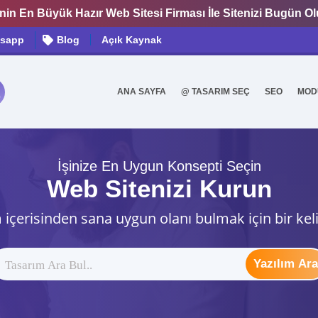
nin En Büyük Hazır Web Sitesi Firması İle Sitenizi Bugün O
sapp
Blog
Açık Kaynak
ANA SAYFA
@ TASARIM SEÇ
SEO
MOD
0
İşinize En Uygun Konsepti Seçin
Web Sitenizi Kurun
 içerisinden sana uygun olanı bulmak için bir kel
Yazılım Ara