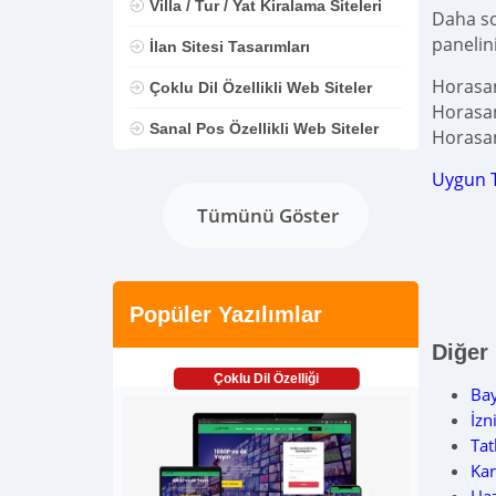
Villa / Tur / Yat Kiralama Siteleri
Daha son
panelin
İlan Sitesi Tasarımları
Horasan
Çoklu Dil Özellikli Web Siteler
Horasan
Sanal Pos Özellikli Web Siteler
Horasan
Uygun 
Tümünü Göster
Popüler Yazılımlar
Diğer
Çoklu Dil Özelliği
Ba
İzn
Tat
Kar