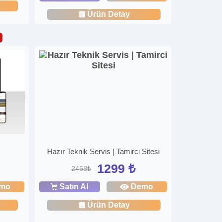
Ürün Detay
Hazır Teknik Servis | Tamirci Sitesi
1299 ₺
2468₺
mo
Satın Al
Demo
Ürün Detay