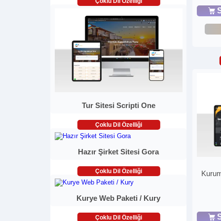
Çoklu Dil Özelliği
S
Tur Sitesi Scripti One
Çoklu Dil Özelliği
Hazır Şirket Sitesi Gora
Çoklu Dil Özelliği
Kurum
Kurye Web Paketi / Kury
S
Çoklu Dil Özelliği