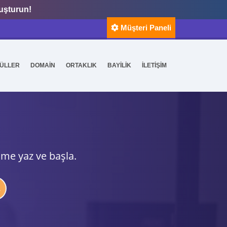
luşturun!
Müşteri Paneli
ÜLLER
DOMAİN
ORTAKLIK
BAYİLİK
İLETİŞİM
ime yaz ve başla.