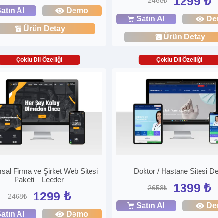
1299 ₺
2468₺
atın Al
Demo
Satın Al
De
Ürün Detay
Ürün Detay
Çoklu Dil Özelliği
Çoklu Dil Özelliği
sal Firma ve Şirket Web Sitesi
Doktor / Hastane Sitesi De
Paketi – Leeder
1399 ₺
2658₺
1299 ₺
2468₺
Satın Al
De
atın Al
Demo