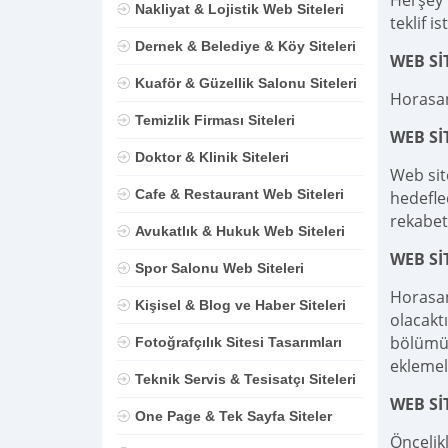
Herşey D
Nakliyat & Lojistik Web Siteleri
teklif is
Dernek & Belediye & Köy Siteleri
WEB Sİ
Kuaför & Güzellik Salonu Siteleri
Horasan
Temizlik Firması Siteleri
WEB S
Doktor & Klinik Siteleri
Web sit
Cafe & Restaurant Web Siteleri
hedefle
rekabet
Avukatlık & Hukuk Web Siteleri
WEB Sİ
Spor Salonu Web Siteleri
Horasan
Kişisel & Blog ve Haber Siteleri
olacaktı
bölümü,
Fotoğrafçılık Sitesi Tasarımları
eklemel
Teknik Servis & Tesisatçı Siteleri
WEB Sİ
One Page & Tek Sayfa Siteler
Öncelik