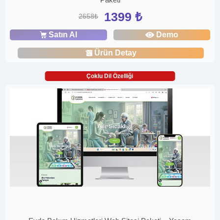
1399 ₺
2658₺
Satın Al
Demo
Ürün Detay
Çoklu Dil Özelliği