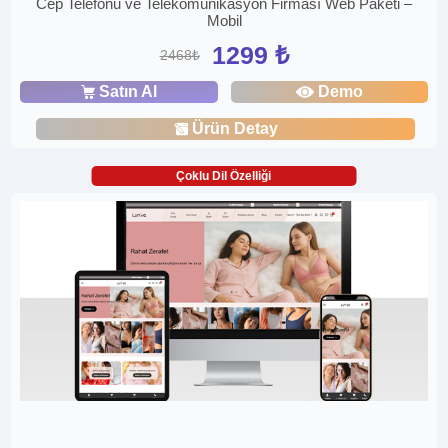
Cep Telefonu ve Telekomünikasyon Firması Web Paketi –
Mobil
1299 ₺
2468₺
Satın Al
Demo
Ürün Detay
Çoklu Dil Özelliği