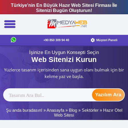
Türkiye'nin En Büyük Hazır Web Sitesi Firması İle
Sitenizi Bugün Oluşturun!
+90 850 309 94 40
Müşteri Paneli
İşinize En Uygun Konsepti Seçin
Web Sitenizi Kurun
Yüzlerce tasarım içerisinden sana uygun olanı bulmak için bir
kelime yaz ve başla.
Yazılım Ara
Şu anda buradasın! »
Anasayfa
»
Blog
»
Sektörler
»
Hazır Otel
Web Sitesi