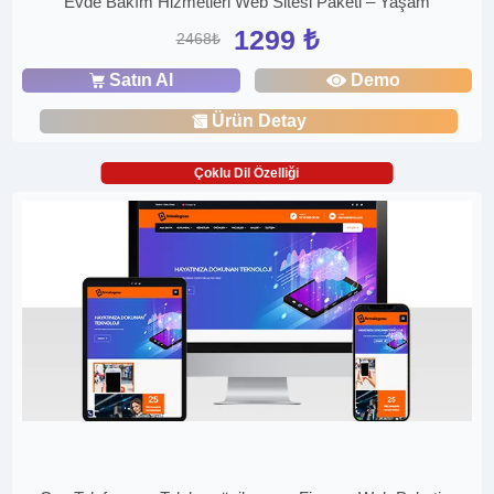
Evde Bakım Hizmetleri Web Sitesi Paketi – Yaşam
1299 ₺
2468₺
Satın Al
Demo
Ürün Detay
Çoklu Dil Özelliği