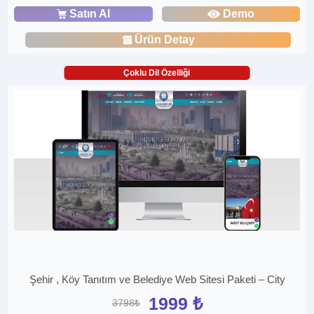
Satın Al
Demo
Ürün Detay
Çoklu Dil Özelliği
Şehir , Köy Tanıtım ve Belediye Web Sitesi Paketi – City
1999 ₺
3798₺