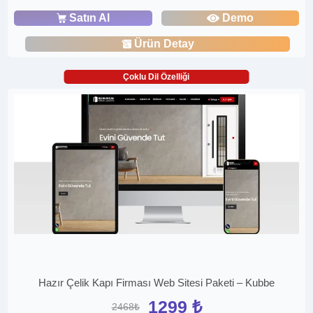
Satın Al
Demo
Ürün Detay
Çoklu Dil Özelliği
Hazır Çelik Kapı Firması Web Sitesi Paketi – Kubbe
1299 ₺
2468₺