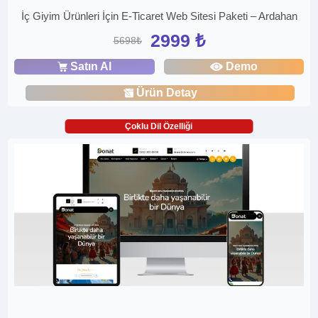
İç Giyim Ürünleri İçin E-Ticaret Web Sitesi Paketi – Ardahan
2999 ₺
5698₺
Satın Al
Demo
Ürün Detay
Çoklu Dil Özelliği