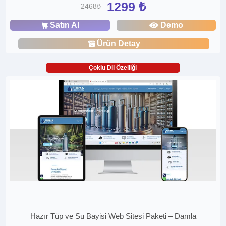
1299 ₺
2468₺
Satın Al
Demo
Ürün Detay
Çoklu Dil Özelliği
Hazır Tüp ve Su Bayisi Web Sitesi Paketi – Damla