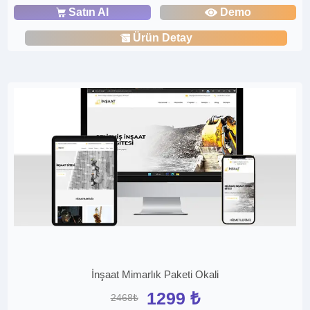
Satın Al
Demo
Ürün Detay
İnşaat Mimarlık Paketi Okali
1299 ₺
2468₺