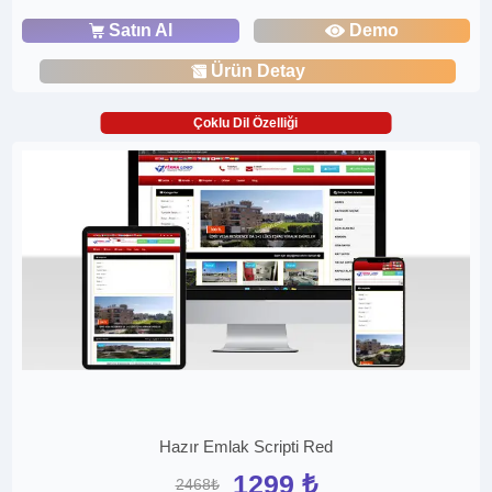
Satın Al
Demo
Ürün Detay
Çoklu Dil Özelliği
Hazır Emlak Scripti Red
1299 ₺
2468₺