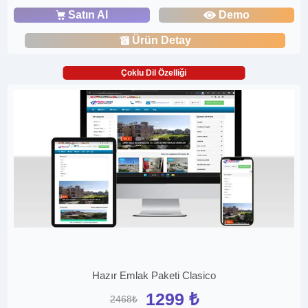
Satın Al
Demo
Ürün Detay
Çoklu Dil Özelliği
Hazır Emlak Paketi Clasico
1299 ₺
2468₺