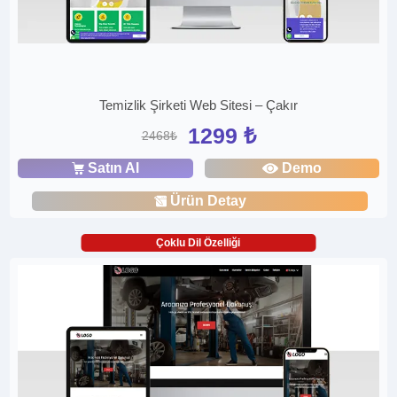
Temizlik Şirketi Web Sitesi – Çakır
1299 ₺
2468₺
Satın Al
Demo
Ürün Detay
Çoklu Dil Özelliği