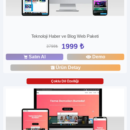
Teknoloji Haber ve Blog Web Paketi
1999 ₺
3798₺
Satın Al
Demo
Ürün Detay
Çoklu Dil Özelliği