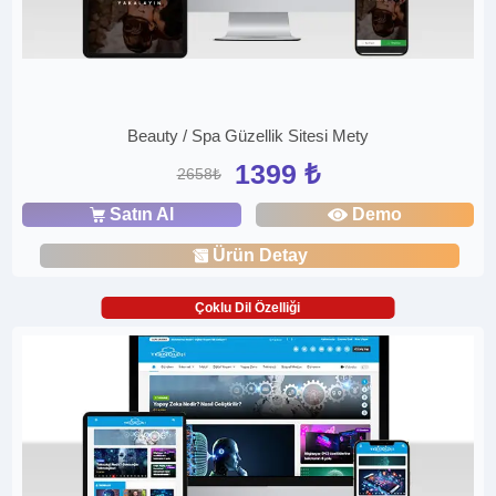
Beauty / Spa Güzellik Sitesi Mety
1399 ₺
2658₺
Satın Al
Demo
Ürün Detay
Çoklu Dil Özelliği