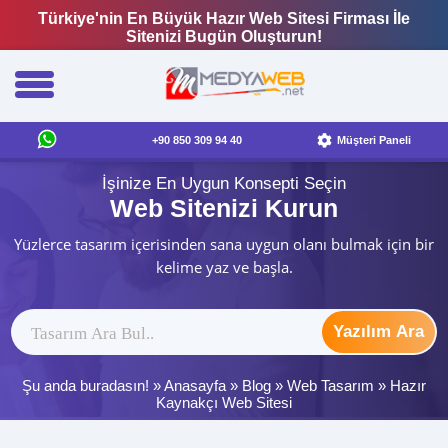
Türkiye'nin En Büyük Hazır Web Sitesi Firması İle
Sitenizi Bugün Oluşturun!
+90 850 309 94 40
Müşteri Paneli
İşinize En Uygun Konsepti Seçin
Web Sitenizi Kurun
Yüzlerce tasarım içerisinden sana uygun olanı bulmak için bir
kelime yaz ve başla.
Yazılım Ara
Şu anda buradasın! »
Anasayfa
»
Blog
»
Web Tasarım
»
Hazır
Kaynakçı Web Sitesi