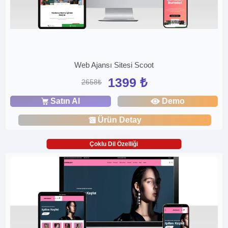
Web Ajansı Sitesi Scoot
1399 ₺
2658₺
Satın Al
Demo
Ürün Detay
Çoklu Dil Özelliği