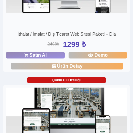
İthalat / İmalat / Dış Ticaret Web Sitesi Paketi – Dia
1299 ₺
2468₺
Satın Al
Demo
Ürün Detay
Çoklu Dil Özelliği