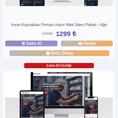
İnsan Kaynakları Firması Hazır Web Sitesi Paketi – Ağrı
1299 ₺
2468₺
Satın Al
Demo
Ürün Detay
Çoklu Dil Özelliği