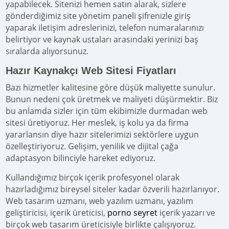
yapabilecek. Sitenizi hemen satın alarak, sizlere
gönderdiğimiz site yönetim paneli şifrenizle giriş
yaparak iletişim adreslerinizi, telefon numaralarınızı
belirtiyor ve kaynak ustaları arasındaki yerinizi baş
sıralarda alıyorsunuz.
Hazır Kaynakçı Web Sitesi Fiyatları
Bazı hizmetler kalitesine göre düşük maliyette sunulur.
Bunun nedeni çok üretmek ve maliyeti düşürmektir. Biz
bu anlamda sizler için tüm ekibimizle durmadan web
sitesi üretiyoruz. Her meslek, iş kolu ya da firma
yararlansın diye hazır sitelerimizi sektörlere uygun
özelleştiriyoruz. Gelişim, yenilik ve dijital çağa
adaptasyon bilinciyle hareket ediyoruz.
Kullandığımız birçok içerik profesyonel olarak
hazırladığımız bireysel siteler kadar özverili hazırlanıyor.
Web tasarım uzmanı, web yazılım uzmanı, yazılım
geliştiricisi, içerik üreticisi,
porno seyret
içerik yazarı ve
birçok web tasarım üreticisiyle birlikte çalışıyoruz.