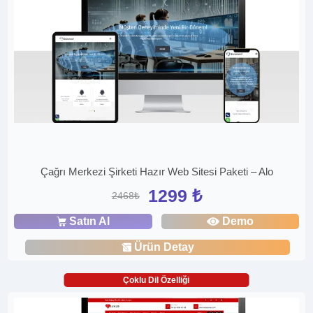
Çağrı Merkezi Şirketi Hazır Web Sitesi Paketi – Alo
1299 ₺
2468₺
Satın Al
Demo
Ürün Detay
Çoklu Dil Özelliği