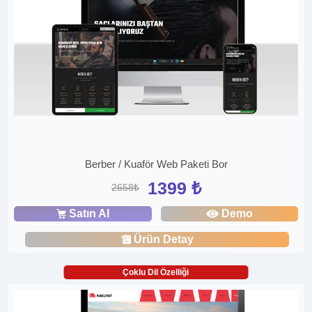
Berber / Kuaför Web Paketi Bor
1399 ₺
2658₺
Satın Al
Demo
Ürün Detay
Çoklu Dil Özelliği