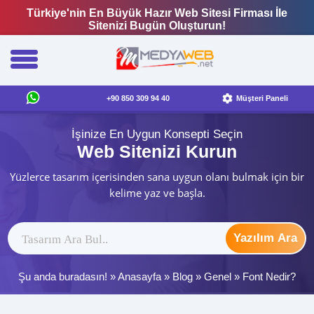
Türkiye'nin En Büyük Hazır Web Sitesi Firması İle
Sitenizi Bugün Oluşturun!
+90 850 309 94 40
Müşteri Paneli
İşinize En Uygun Konsepti Seçin
Web Sitenizi Kurun
Yüzlerce tasarım içerisinden sana uygun olanı bulmak için bir
kelime yaz ve başla.
Yazılım Ara
Şu anda buradasın! »
Anasayfa
»
Blog
»
Genel
»
Font Nedir?