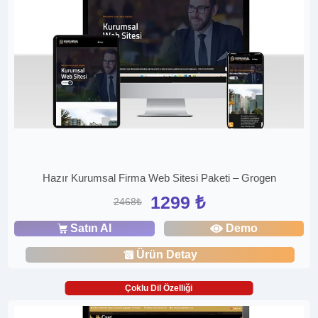
Hazır Kurumsal Firma Web Sitesi Paketi – Grogen
1299 ₺
2468₺
Satın Al
Demo
Ürün Detay
Çoklu Dil Özelliği