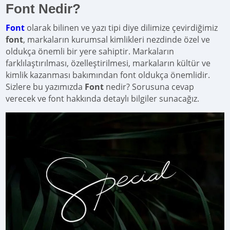
Font Nedir?
Font
olarak bilinen ve yazı tipi diye dilimize çevirdiğimiz
font
, markaların kurumsal kimlikleri nezdinde özel ve
oldukça önemli bir yere sahiptir. Markaların
farklılaştırılması, özelleştirilmesi, markaların kültür ve
kimlik kazanması bakımından font oldukça önemlidir.
Sizlere bu yazımızda
Font
nedir? Sorusuna cevap
verecek ve font hakkında detaylı bilgiler sunacağız.