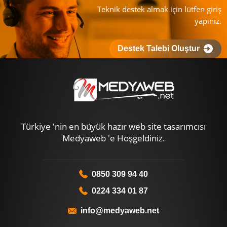
Teknik destek almak için lütfen giriş
yapınız.
Destek Talebi Oluştur
Türkiye 'nin en büyük hazır web site tasarımcısı
Medyaweb 'e Hoşgeldiniz.
0850 309 94 40
0224 334 01 87
info@medyaweb.net