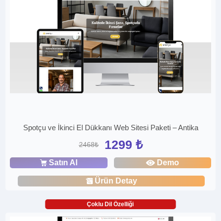
Spotçu ve İkinci El Dükkanı Web Sitesi Paketi – Antika
1299 ₺
2468₺
Satın Al
Demo
Ürün Detay
Çoklu Dil Özelliği