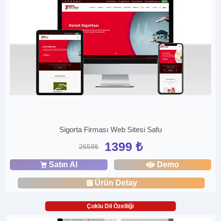
Sigorta Firması Web Sitesi Safu
1399 ₺
2658₺
Satın Al
Demo
Ürün Detay
Çoklu Dil Özelliği