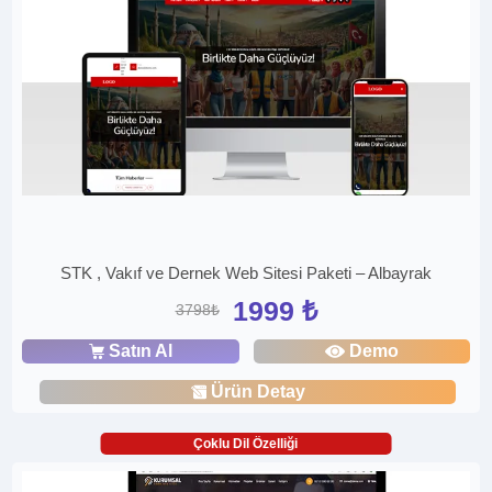
STK , Vakıf ve Dernek Web Sitesi Paketi – Albayrak
1999 ₺
3798₺
Satın Al
Demo
Ürün Detay
Çoklu Dil Özelliği