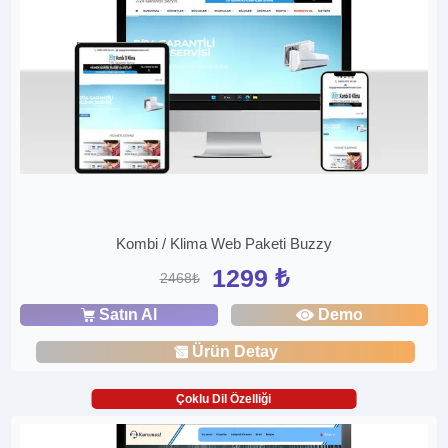
Kombi / Klima Web Paketi Buzzy
1299 ₺
2468₺
Satın Al
Demo
Ürün Detay
Çoklu Dil Özelliği