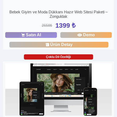
Bebek Giyim ve Moda Dükkanı Hazır Web Sitesi Paketi –
Zonguldak
1399 ₺
2658₺
Satın Al
Demo
Ürün Detay
Çoklu Dil Özelliği