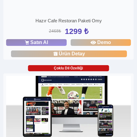
Hazır Cafe Restoran Paketi Omy
1299 ₺
2468₺
Satın Al
Demo
Ürün Detay
Çoklu Dil Özelliği