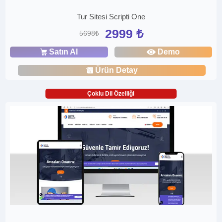
Tur Sitesi Scripti One
2999 ₺
5698₺
Satın Al
Demo
Ürün Detay
Çoklu Dil Özelliği