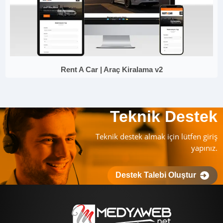
Rent A Car | Araç Kiralama v2
Teknik Destek
Teknik destek almak için lütfen giriş
yapınız.
Destek Talebi Oluştur