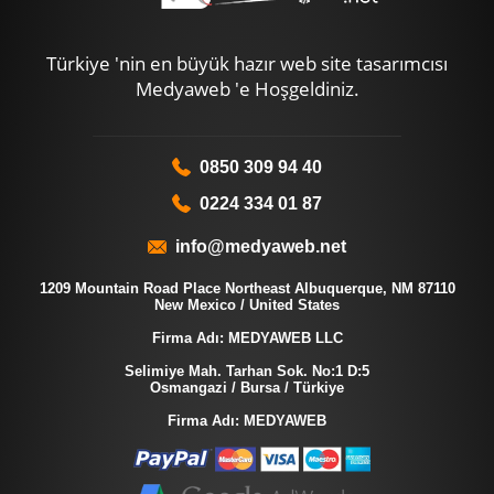
Türkiye 'nin en büyük hazır web site tasarımcısı
Medyaweb 'e Hoşgeldiniz.
0850 309 94 40
0224 334 01 87
info@medyaweb.net
1209 Mountain Road Place Northeast Albuquerque, NM 87110
New Mexico / United States
Firma Adı: MEDYAWEB LLC
Selimiye Mah. Tarhan Sok. No:1 D:5
Osmangazi / Bursa / Türkiye
Firma Adı: MEDYAWEB