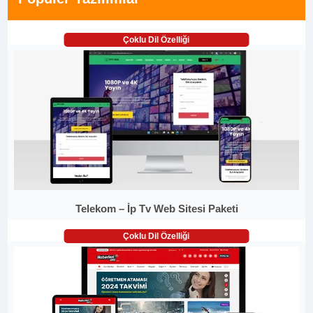
Çoklu Dil Özelliği
Telekom – İp Tv Web Sitesi Paketi
Çoklu Dil Özelliği