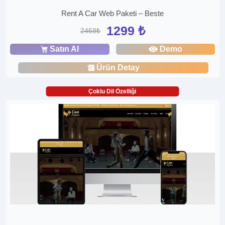
Rent A Car Web Paketi – Beste
1299 ₺
2468₺
Satın Al
Demo
Ürün Detay
Çoklu Dil Özelliği