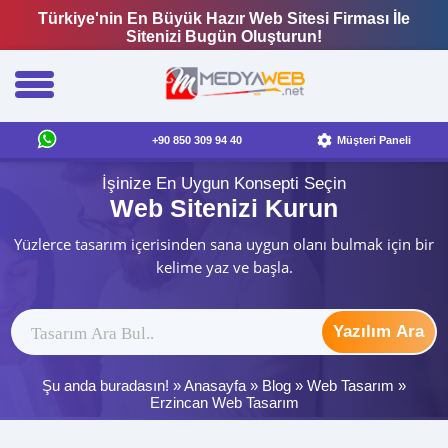
Türkiye'nin En Büyük Hazır Web Sitesi Firması İle
Sitenizi Bugün Oluşturun!
+90 850 309 94 40
Müşteri Paneli
İşinize En Uygun Konsepti Seçin
Web Sitenizi Kurun
Yüzlerce tasarım içerisinden sana uygun olanı bulmak için bir
kelime yaz ve başla.
Yazılım Ara
Şu anda buradasın! »
Anasayfa
»
Blog
»
Web Tasarım
»
Erzincan Web Tasarım