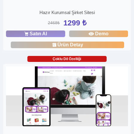
Hazır Kurumsal Şirket Sitesi
1299 ₺
2468₺
Satın Al
Demo
Ürün Detay
Çoklu Dil Özelliği