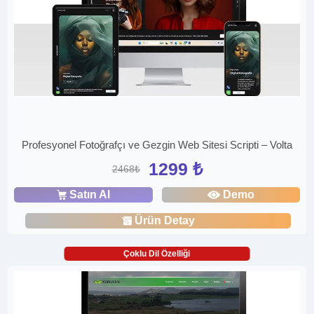
Profesyonel Fotoğrafçı ve Gezgin Web Sitesi Scripti – Volta
1299 ₺
2468₺
Satın Al
Demo
Ürün Detay
Çoklu Dil Özelliği