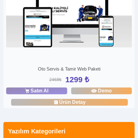
Oto Servis & Tamir Web Paketi
1299 ₺
2468₺
Satın Al
Demo
Ürün Detay
Yazılım Kategorileri