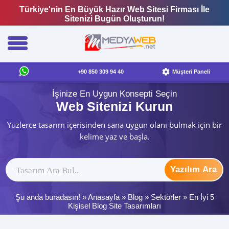
Türkiye'nin En Büyük Hazır Web Sitesi Firması İle
Sitenizi Bugün Oluşturun!
+90 850 309 94 40
Müşteri Paneli
İşinize En Uygun Konsepti Seçin
Web Sitenizi Kurun
Yüzlerce tasarım içerisinden sana uygun olanı bulmak için bir
kelime yaz ve başla.
Yazılım Ara
Şu anda buradasın! »
Anasayfa
»
Blog
»
Sektörler
»
En İyi 5
Kişisel Blog Site Tasarımları