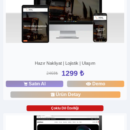
Hazır Nakliyat | Lojistik | Ulaşım
1299 ₺
2468₺
Satın Al
Demo
Ürün Detay
Çoklu Dil Özelliği