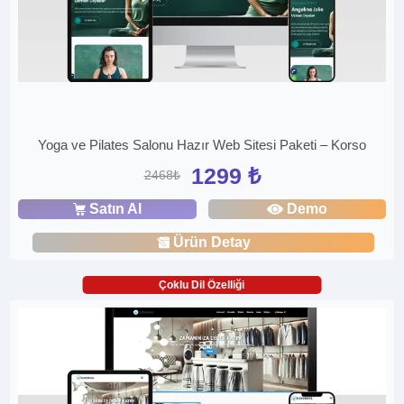
Yoga ve Pilates Salonu Hazır Web Sitesi Paketi – Korso
1299 ₺
2468₺
Satın Al
Demo
Ürün Detay
Çoklu Dil Özelliği