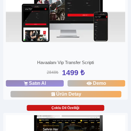
Havaalanı Vip Transfer Scripti
1499 ₺
2848₺
Satın Al
Demo
Ürün Detay
Çoklu Dil Özelliği