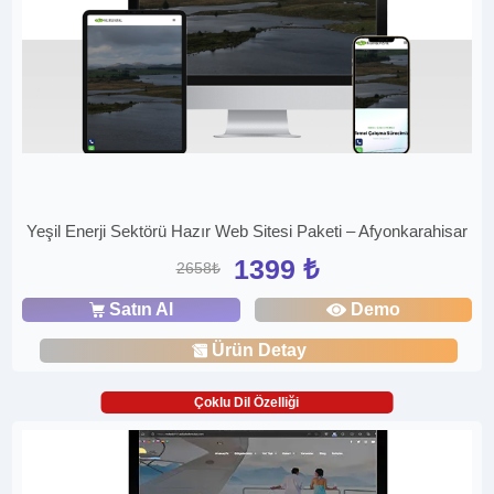
Yeşil Enerji Sektörü Hazır Web Sitesi Paketi – Afyonkarahisar
1399 ₺
2658₺
Satın Al
Demo
Ürün Detay
Çoklu Dil Özelliği