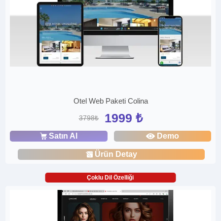
Otel Web Paketi Colina
1999 ₺
3798₺
Satın Al
Demo
Ürün Detay
Çoklu Dil Özelliği