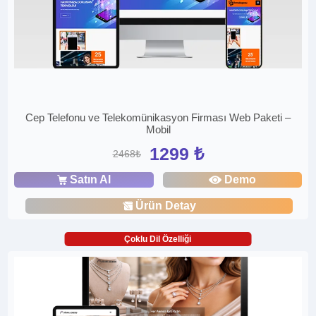
Cep Telefonu ve Telekomünikasyon Firması Web Paketi –
Mobil
1299 ₺
2468₺
Satın Al
Demo
Ürün Detay
Çoklu Dil Özelliği