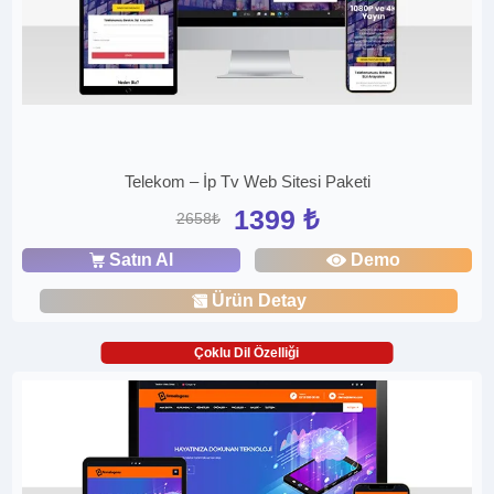
Telekom – İp Tv Web Sitesi Paketi
1399 ₺
2658₺
Satın Al
Demo
Ürün Detay
Çoklu Dil Özelliği