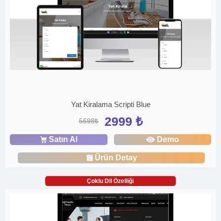
Yat Kiralama Scripti Blue
2999 ₺
5698₺
Satın Al
Demo
Ürün Detay
Çoklu Dil Özelliği