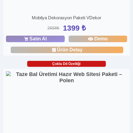
Mobilya Dekorasyon Paketi VDekor
1399 ₺
2658₺
Satın Al
Demo
Ürün Detay
Çoklu Dil Özelliği