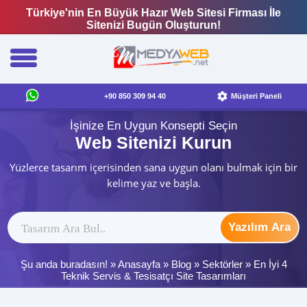
Türkiye'nin En Büyük Hazır Web Sitesi Firması İle
Sitenizi Bugün Oluşturun!
+90 850 309 94 40
Müşteri Paneli
İşinize En Uygun Konsepti Seçin
Web Sitenizi Kurun
Yüzlerce tasarım içerisinden sana uygun olanı bulmak için bir
kelime yaz ve başla.
Yazılım Ara
Şu anda buradasın! »
Anasayfa
»
Blog
»
Sektörler
»
En İyi 4
Teknik Servis & Tesisatçı Site Tasarımları