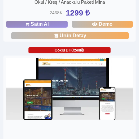
Okul / Kreş / Anaokulu Paketi Mina
1299 ₺
2468₺
Satın Al
Demo
Ürün Detay
Çoklu Dil Özelliği