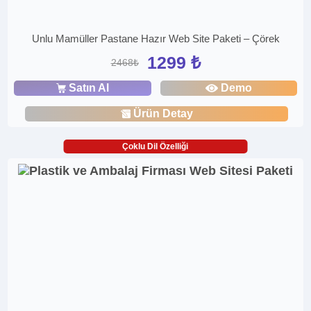
Unlu Mamüller Pastane Hazır Web Site Paketi – Çörek
1299 ₺
2468₺
Satın Al
Demo
Ürün Detay
Çoklu Dil Özelliği