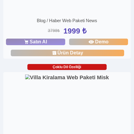
Blog / Haber Web Paketi News
1999 ₺
3798₺
Satın Al
Demo
Ürün Detay
Çoklu Dil Özelliği