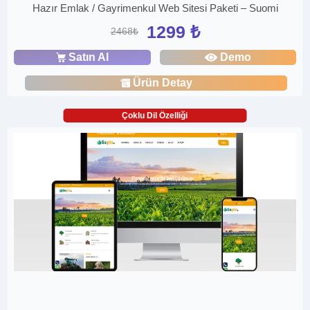
Hazır Emlak / Gayrimenkul Web Sitesi Paketi – Suomi
1299 ₺
2468₺
Satın Al
Demo
Ürün Detay
Çoklu Dil Özelliği