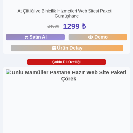
At Çiftliği ve Binicilik Hizmetleri Web Sitesi Paketi –
Gümüşhane
1299 ₺
2468₺
Satın Al
Demo
Ürün Detay
Çoklu Dil Özelliği