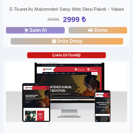
E-Ticaret Av Malzemeleri Satışı Web Sitesi Paketi – Yabani
2999 ₺
5698₺
Satın Al
Demo
Ürün Detay
Çoklu Dil Özelliği