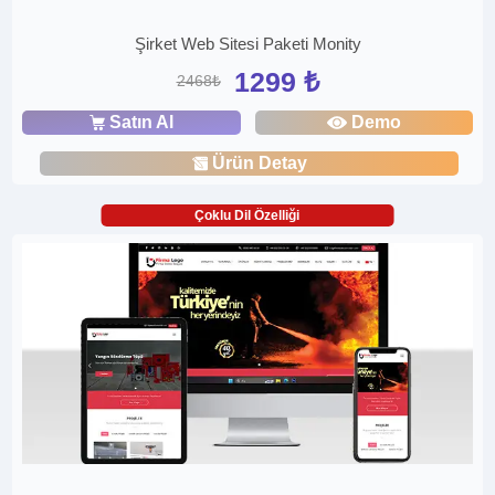
Şirket Web Sitesi Paketi Monity
1299 ₺
2468₺
Satın Al
Demo
Ürün Detay
Çoklu Dil Özelliği