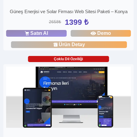
Güneş Enerjisi ve Solar Firması Web Sitesi Paketi – Konya
1399 ₺
2658₺
Satın Al
Demo
Ürün Detay
Çoklu Dil Özelliği