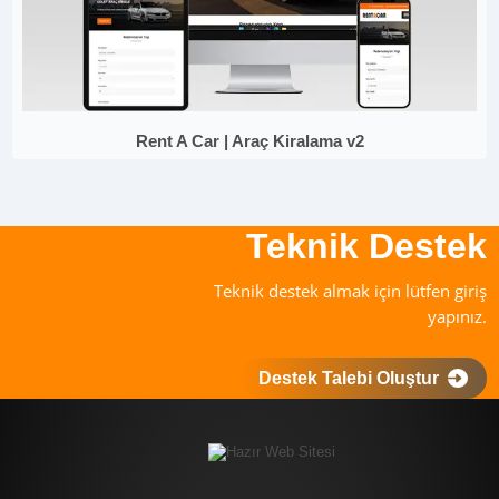
Rent A Car | Araç Kiralama v2
Teknik Destek
Teknik destek almak için lütfen giriş
yapınız.
Destek Talebi Oluştur