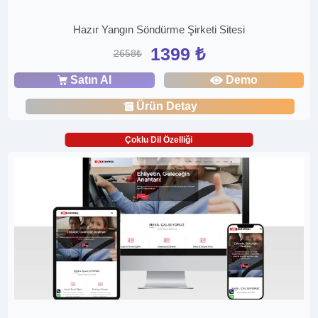
Hazır Yangın Söndürme Şirketi Sitesi
1399 ₺
2658₺
Satın Al
Demo
Ürün Detay
Çoklu Dil Özelliği