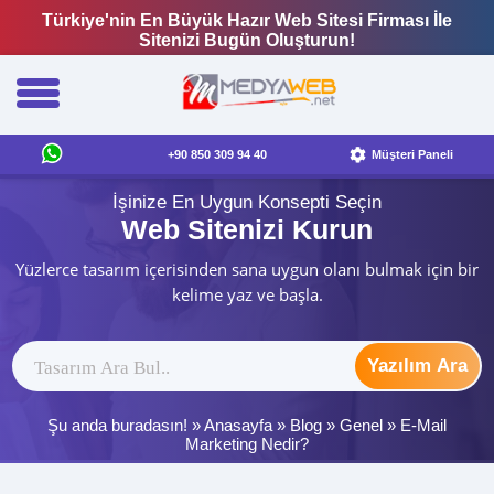
Türkiye'nin En Büyük Hazır Web Sitesi Firması İle
Sitenizi Bugün Oluşturun!
+90 850 309 94 40
Müşteri Paneli
İşinize En Uygun Konsepti Seçin
Web Sitenizi Kurun
Yüzlerce tasarım içerisinden sana uygun olanı bulmak için bir
kelime yaz ve başla.
Yazılım Ara
Şu anda buradasın! »
Anasayfa
»
Blog
»
Genel
»
E-Mail
Marketing Nedir?