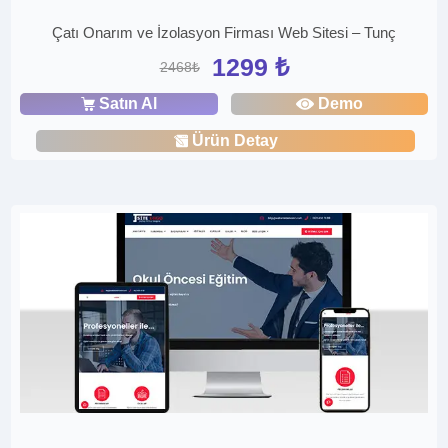
Çatı Onarım ve İzolasyon Firması Web Sitesi – Tunç
1299 ₺
2468₺
Satın Al
Demo
Ürün Detay