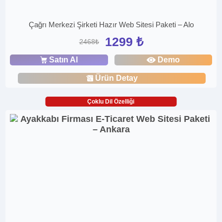
Çağrı Merkezi Şirketi Hazır Web Sitesi Paketi – Alo
1299 ₺
2468₺
Satın Al
Demo
Ürün Detay
Çoklu Dil Özelliği