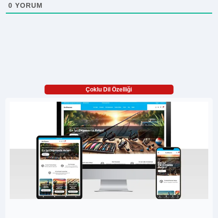
0
YORUM
Çoklu Dil Özelliği