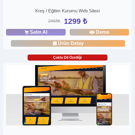
Kreş / Eğitim Kurumu Web Sitesi
1299 ₺
2468₺
Satın Al
Demo
Ürün Detay
Çoklu Dil Özelliği