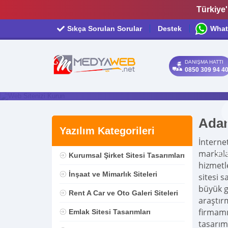
Türkiye'
Sıkça Sorulan Sorular
Destek
What
DANIŞMA HATTI
0850 309 94 4
Yüzlerce tasarım
Adan
Yazılım Kategorileri
İnterne
markala
Şu 
Kurumsal Şirket Sitesi Tasarımları
hizmetle
İnşaat ve Mimarlık Siteleri
sitesi s
büyük ge
Rent A Car ve Oto Galeri Siteleri
araştır
firmam
Emlak Sitesi Tasarımları
tasarım