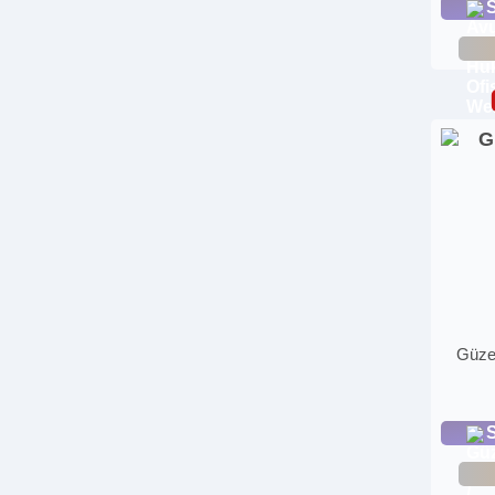
S
Güzel
S