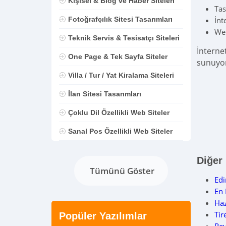
Kişisel & Blog ve Haber Siteleri
Tas
Fotoğrafçılık Sitesi Tasarımları
İnt
Web
Teknik Servis & Tesisatçı Siteleri
İnternet
One Page & Tek Sayfa Siteler
sunuyo
Villa / Tur / Yat Kiralama Siteleri
İlan Sitesi Tasarımları
Çoklu Dil Özellikli Web Siteler
Sanal Pos Özellikli Web Siteler
Diğer
Tümünü Göster
Edi
En 
Haz
Tir
Popüler Yazılımlar