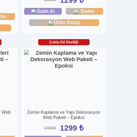
Satın Al
Demo
mo
Ürün Detay
Çoklu Dil Özelliği
r Web
Zemin Kaplama ve Yapı Dekorasyon
Web Paketi – Epoksi
1299 ₺
2468₺