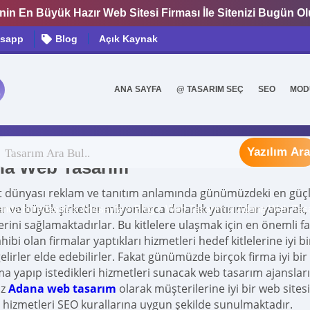
nin En Büyük Hazır Web Sitesi Firması İle Sitenizi Bugün O
sapp
Blog
Açık Kaynak
İşinize En Uygun Konsepti Seçin
Web Sitenizi Kurun
ANA SAYFA
@ TASARIM SEÇ
SEO
MOD
0
 içerisinden sana uygun olanı bulmak için bir kel
Yazılım Ara
a Web Tasarım
t dünyası reklam ve tanıtım anlamında günümüzdeki en güçl
r ve büyük şirketler milyonlarca dolarlık yatırımlar yaparak, 
anda buradasın! »
Anasayfa
»
Blog
»
Web Tasarım
»
Adana Web Tas
rini sağlamaktadırlar. Bu kitlelere ulaşmak için en önemli fak
ahibi olan firmalar yaptıkları hizmetleri hedef kitlelerine iyi 
lirler elde edebilirler. Fakat günümüzde birçok firma iyi bir 
ma yapıp istedikleri hizmetleri sunacak web tasarım ajansla
ız
Adana web tasarım
olarak müşterilerine iyi bir web si
 hizmetleri SEO kurallarına uygun şekilde sunulmaktadır.