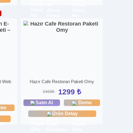
et Web
Hazır Cafe Restoran Paketi Omy
1299 ₺
2468₺
Satın Al
Demo
mo
Ürün Detay