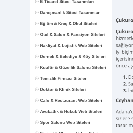
E-Ticaret Sitesi Tasarımları
Danışmanlık Sitesi Tasarımları
Çukuro
Eğitim & Kreş & Okul Siteleri
Çukuro
Otel & Salon & Pansiyon Siteleri
hizmetle
sağlıyor
Nakliyat & Lojistik Web Siteleri
iyi biçi
Dernek & Belediye & Köy Siteleri
içerisin
önce aş
Kuaför & Güzellik Salonu Siteleri
Do
Temizlik Firması Siteleri
Sa
Doktor & Klinik Siteleri
İn
Ceyhan
Cafe & Restaurant Web Siteleri
Adana’
Avukatlık & Hukuk Web Siteleri
sizlere
Spor Salonu Web Siteleri
tasarım