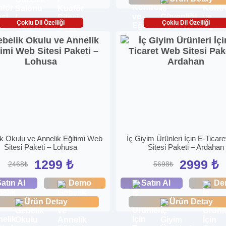
Çoklu Dil Özelliği
Çoklu Dil Özelliği
k Okulu ve Annelik Eğitimi Web
İç Giyim Ürünleri İçin E-Ticar
Sitesi Paketi – Lohusa
Sitesi Paketi – Ardahan
1299 ₺
2999 ₺
2468₺
5698₺
atın Al
Demo
Satın Al
De
Ürün Detay
Ürün Detay