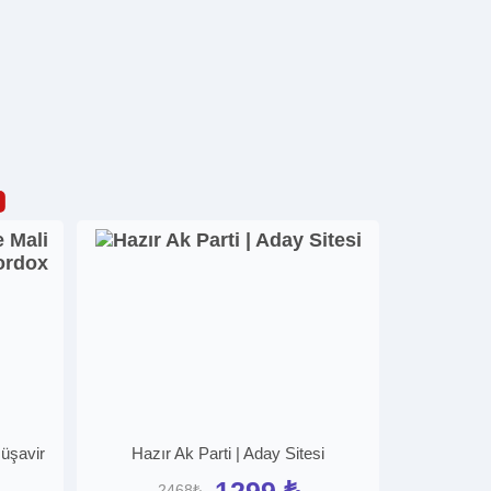
üşavir
Hazır Ak Parti | Aday Sitesi
1299 ₺
2468₺