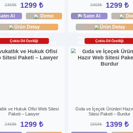
1299 ₺
1299 ₺
2468₺
2468₺
atın Al
Demo
Satın Al
De
Ürün Detay
Ürün Detay
Çoklu Dil Özelliği
Çoklu Dil Özelliği
tlık ve Hukuk Ofisi Web Sitesi
Gıda ve İçeçek Ürünleri Hazı
Paketi – Lawyer
Sitesi Paketi – Burdur
1299 ₺
1399 ₺
2468₺
2658₺