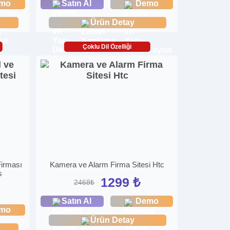
mo
Satın Al
Demo
Ürün Detay
Çoklu Dil Özelliği
Firması
Kamera ve Alarm Firma Sitesi Htc
s
1299 ₺
2468₺
Satın Al
Demo
mo
Ürün Detay