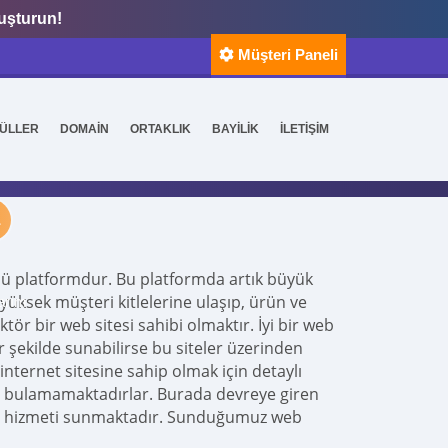
luşturun!
Müşteri Paneli
ÜLLER
DOMAİN
ORTAKLIK
BAYİLİK
İLETİŞİM
ime yaz ve başla.
ü platformdur. Bu platformda artık büyük
yüksek müşteri kitlelerine ulaşıp, ürün ve
arım
tör bir web sitesi sahibi olmaktır. İyi bir web
bir şekilde sunabilirse bu siteler üzerinden
internet sitesine sahip olmak için detaylı
rı bulamamaktadırlar. Burada devreye giren
tesi hizmeti sunmaktadır. Sunduğumuz web