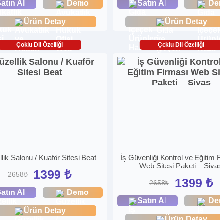
atın Al
Demo
Satın Al
De
Ürün Detay
Ürün Detay
Çoklu Dil Özelliği
Çoklu Dil Özelliği
lik Salonu / Kuaför Sitesi Beat
İş Güvenliği Kontrol ve Eğitim 
Web Sitesi Paketi – Siva
1399 ₺
2658₺
1399 ₺
2658₺
atın Al
Demo
Satın Al
De
Ürün Detay
Ürün Detay