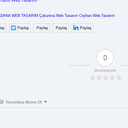
hanlı Web Tasarım
ADANA WEB TASARIM
Çukurova Web Tasarım
Ceyhan Web Tasarım
laş
Paylaş
Paylaş
Paylaş
Paylaş
0
Derecelendir
Yorumlara Abone Ol