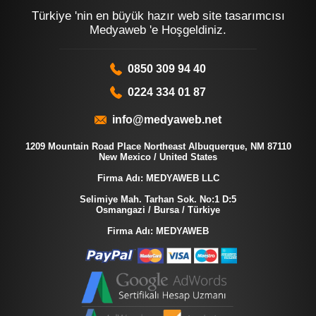
Türkiye 'nin en büyük hazır web site tasarımcısı
Medyaweb 'e Hoşgeldiniz.
0850 309 94 40
0224 334 01 87
info@medyaweb.net
1209 Mountain Road Place Northeast Albuquerque, NM 87110
New Mexico / United States
Firma Adı: MEDYAWEB LLC
Selimiye Mah. Tarhan Sok. No:1 D:5
Osmangazi / Bursa / Türkiye
Firma Adı: MEDYAWEB