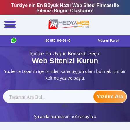
Türkiye'nin En Büyük Hazır Web Sitesi Firması İle
Sitenizi Bugün Oluşturun!
+90 850 309 94 40
Müşteri Paneli
İşinize En Uygun Konsepti Seçin
Web Sitenizi Kurun
Yüzlerce tasarım içerisinden sana uygun olanı bulmak için bir
kelime yaz ve başla.
Yazılım Ara
ytag
Şu anda buradasın! »
Anasayfa
»