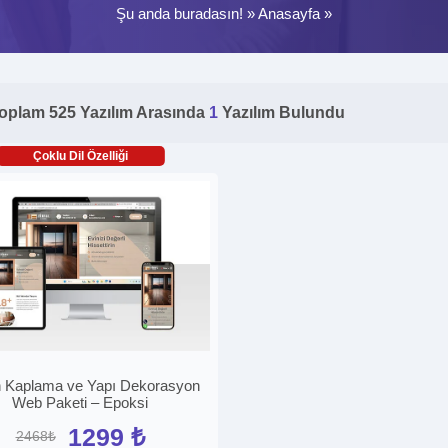
Şu anda buradasın! »
Anasayfa
»
oplam 525 Yazılım Arasında
1
Yazılım Bulundu
Çoklu Dil Özelliği
 Kaplama ve Yapı Dekorasyon
Web Paketi – Epoksi
1299 ₺
2468₺