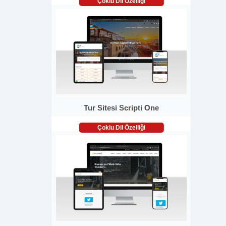
Çoklu Dil Özelliği
Tur Sitesi Scripti One
Çoklu Dil Özelliği