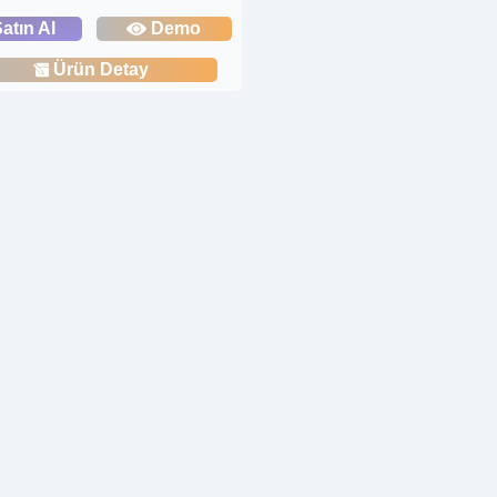
atın Al
Demo
Ürün Detay