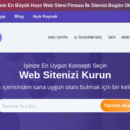
nin En Büyük Hazır Web Sitesi Firması İle Sitenizi Bugün O
app
Blog
Açık Kaynak
ANA SAYFA
@ TASARIM SEÇ
SEO
MOD
0
İşinize En Uygun Konsepti Seçin
Web Sitenizi Kurun
 içerisinden sana uygun olanı bulmak için bir kel
Yazılım Ara
ytag