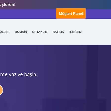
luşturun!
Müşteri Paneli
ÜLLER
DOMAİN
ORTAKLIK
BAYİLİK
İLETİŞİM
ime yaz ve başla.