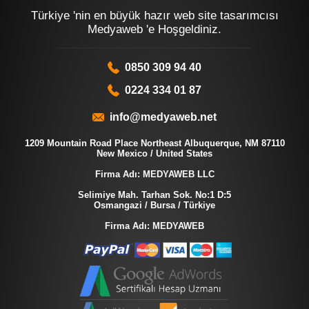
Türkiye 'nin en büyük hazır web site tasarımcısı
Medyaweb 'e Hoşgeldiniz.
0850 309 94 40
0224 334 01 87
info@medyaweb.net
1209 Mountain Road Place Northeast Albuquerque, NM 87110
New Mexico / United States
Firma Adı: MEDYAWEB LLC
Selimiye Mah. Tarhan Sok. No:1 D:5
Osmangazi / Bursa / Türkiye
Firma Adı: MEDYAWEB