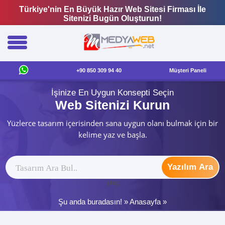
Türkiye'nin En Büyük Hazır Web Sitesi Firması İle
Sitenizi Bugün Oluşturun!
+90 850 309 94 40
Müşteri Paneli
İşinize En Uygun Konsepti Seçin
Web Sitenizi Kurun
Yüzlerce tasarım içerisinden sana uygun olanı bulmak için bir
kelime yaz ve başla.
Yazılım Ara
ytag
Şu anda buradasın! »
Anasayfa
»