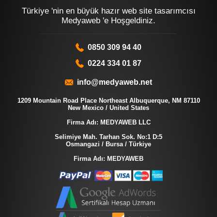
Türkiye 'nin en büyük hazır web site tasarımcısı
Medyaweb 'e Hoşgeldiniz.
0850 309 94 40
0224 334 01 87
info@medyaweb.net
1209 Mountain Road Place Northeast Albuquerque, NM 87110
New Mexico / United States
Firma Adı: MEDYAWEB LLC
Selimiye Mah. Tarhan Sok. No:1 D:5
Osmangazi / Bursa / Türkiye
Firma Adı: MEDYAWEB