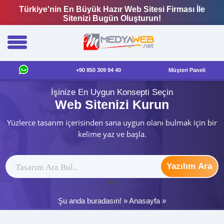
Türkiye'nin En Büyük Hazır Web Sitesi Firması İle
Sitenizi Bugün Oluşturun!
+90 850 309 94 40
Müşteri Paneli
İşinize En Uygun Konsepti Seçin
Web Sitenizi Kurun
Yüzlerce tasarım içerisinden sana uygun olanı bulmak için bir
kelime yaz ve başla.
Yazılım Ara
ytag
Şu anda buradasın! »
Anasayfa
»