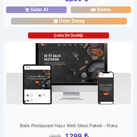
Satın Al
Demo
Ürün Detay
Çoklu Dil Özelliği
Balık Restaurant Hazır Web Sitesi Paketi – Roka
1299 ₺
2468₺