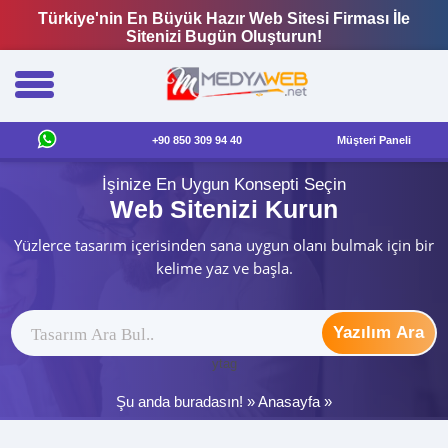
Türkiye'nin En Büyük Hazır Web Sitesi Firması İle
Sitenizi Bugün Oluşturun!
+90 850 309 94 40
Müşteri Paneli
İşinize En Uygun Konsepti Seçin
Web Sitenizi Kurun
Yüzlerce tasarım içerisinden sana uygun olanı bulmak için bir
kelime yaz ve başla.
Yazılım Ara
ytag
Şu anda buradasın! »
Anasayfa
»