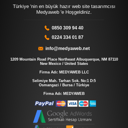
Türkiye 'nin en büyük hazır web site tasarımcısı
Medyaweb 'e Hoşgeldiniz.
0850 309 94 40
0224 334 01 87
info@medyaweb.net
1209 Mountain Road Place Northeast Albuquerque, NM 87110
New Mexico / United States
Firma Adı: MEDYAWEB LLC
Selimiye Mah. Tarhan Sok. No:1 D:5
Osmangazi / Bursa / Türkiye
Firma Adı: MEDYAWEB