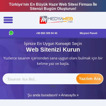
Türkiye'nin En Büyük Hazır Web Sitesi Firması İle
Sitenizi Bugün Oluşturun!
+90 850 309 94 40
Müşteri Paneli
İşinize En Uygun Konsepti Seçin
Web Sitenizi Kurun
Yüzlerce tasarım içerisinden sana uygun olanı bulmak için bir
kelime yaz ve başla.
Yazılım Ara
ytag
Şu anda buradasın! »
Anasayfa
»