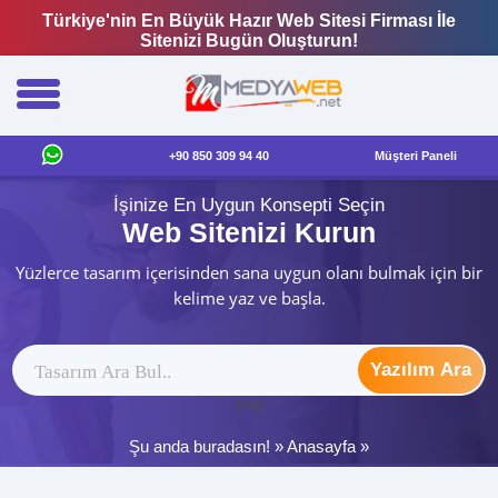
Türkiye'nin En Büyük Hazır Web Sitesi Firması İle
Sitenizi Bugün Oluşturun!
+90 850 309 94 40
Müşteri Paneli
İşinize En Uygun Konsepti Seçin
Web Sitenizi Kurun
Yüzlerce tasarım içerisinden sana uygun olanı bulmak için bir
kelime yaz ve başla.
Yazılım Ara
ytag
Şu anda buradasın! »
Anasayfa
»