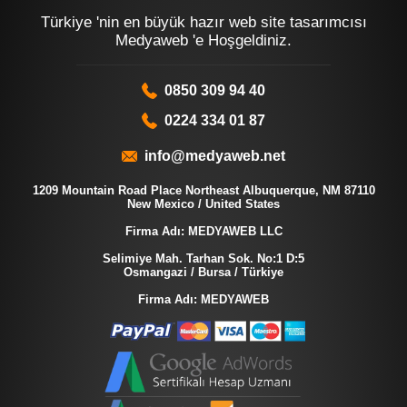
Türkiye 'nin en büyük hazır web site tasarımcısı
Medyaweb 'e Hoşgeldiniz.
0850 309 94 40
0224 334 01 87
info@medyaweb.net
1209 Mountain Road Place Northeast Albuquerque, NM 87110
New Mexico / United States
Firma Adı: MEDYAWEB LLC
Selimiye Mah. Tarhan Sok. No:1 D:5
Osmangazi / Bursa / Türkiye
Firma Adı: MEDYAWEB