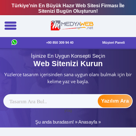
Türkiye'nin En Büyük Hazır Web Sitesi Firması İle
Sitenizi Bugün Oluşturun!
+90 850 309 94 40
Müşteri Paneli
İşinize En Uygun Konsepti Seçin
Web Sitenizi Kurun
Yüzlerce tasarım içerisinden sana uygun olanı bulmak için bir
kelime yaz ve başla.
Yazılım Ara
ytag
Şu anda buradasın! »
Anasayfa
»