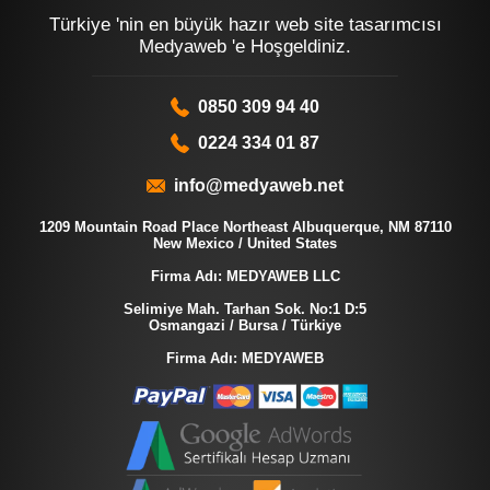
Türkiye 'nin en büyük hazır web site tasarımcısı
Medyaweb 'e Hoşgeldiniz.
0850 309 94 40
0224 334 01 87
info@medyaweb.net
1209 Mountain Road Place Northeast Albuquerque, NM 87110
New Mexico / United States
Firma Adı: MEDYAWEB LLC
Selimiye Mah. Tarhan Sok. No:1 D:5
Osmangazi / Bursa / Türkiye
Firma Adı: MEDYAWEB