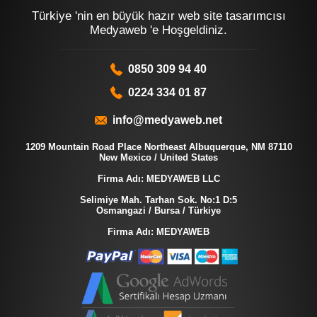
Türkiye 'nin en büyük hazır web site tasarımcısı
Medyaweb 'e Hoşgeldiniz.
0850 309 94 40
0224 334 01 87
info@medyaweb.net
1209 Mountain Road Place Northeast Albuquerque, NM 87110
New Mexico / United States
Firma Adı: MEDYAWEB LLC
Selimiye Mah. Tarhan Sok. No:1 D:5
Osmangazi / Bursa / Türkiye
Firma Adı: MEDYAWEB