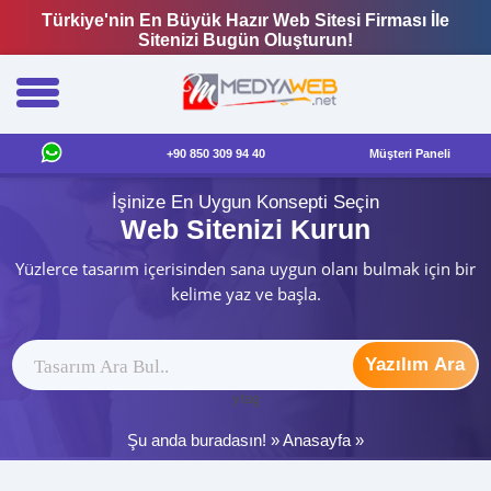
Türkiye'nin En Büyük Hazır Web Sitesi Firması İle
Sitenizi Bugün Oluşturun!
+90 850 309 94 40
Müşteri Paneli
İşinize En Uygun Konsepti Seçin
Web Sitenizi Kurun
Yüzlerce tasarım içerisinden sana uygun olanı bulmak için bir
kelime yaz ve başla.
Yazılım Ara
ytag
Şu anda buradasın! »
Anasayfa
»